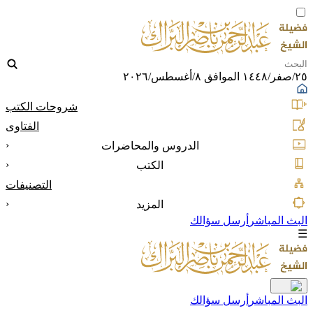
٢٥/صفر/١٤٤٨ الموافق ٨/أغسطس/٢٠٢٦
شروحات الكتب
الفتاوى
‹
الدروس والمحاضرات
‹
الكتب
التصنيفات
‹
المزيد
البث المباشر
أرسل سؤالك
☰
البث المباشر
أرسل سؤالك