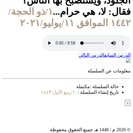
الجلود، ويستصبح بها الناس؟
فقال: لا، هي حرام...
١/ذو الحجة/
١٤٤٢ الموافق ١١/يوليو/٢٠٢١
الدرس السابق
الدرس التالي
معلومات عن السلسلة
حالة السلسلة :
مكتملة
تاريخ إنشاء السلسلة :
١٠/ربيع الأول/١٤٤٣
›
©
2026
م /
1448
هـ جميع الحقوق محفوظة