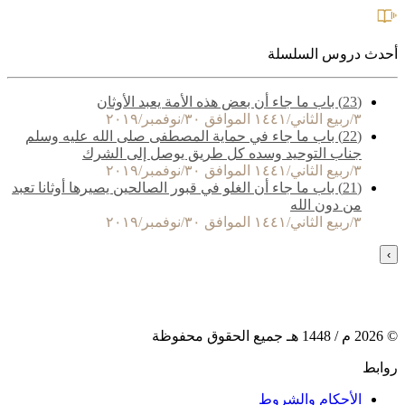
أحدث دروس السلسلة
(23) باب ما جاء أن بعض هذه الأمة يعبد الأوثان
٣/ربيع الثاني/١٤٤١ الموافق ٣٠/نوفمبر/٢٠١٩
(22) باب ما جاء في حماية المصطفى صلى الله عليه وسلم
جناب التوحيد وسده كل طريق يوصل إلى الشرك
٣/ربيع الثاني/١٤٤١ الموافق ٣٠/نوفمبر/٢٠١٩
(21) باب ما جاء أن الغلو في قبور الصالحين يصيرها أوثانا تعبد
من دون الله
٣/ربيع الثاني/١٤٤١ الموافق ٣٠/نوفمبر/٢٠١٩
›
©
2026
م /
1448
هـ جميع الحقوق محفوظة
روابط
الأحكام والشروط