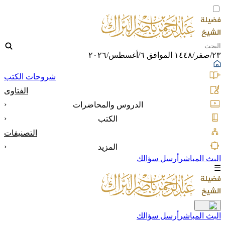
٢٣/صفر/١٤٤٨ الموافق ٦/أغسطس/٢٠٢٦
شروحات الكتب
الفتاوى
‹
الدروس والمحاضرات
‹
الكتب
التصنيفات
‹
المزيد
البث المباشر
أرسل سؤالك
☰
البث المباشر
أرسل سؤالك