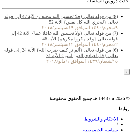
أحدث دروس السلسلة
(8) من قوله تعالى {فلا تحسبن الله مخلف} الآية 47 إلى قوله
تعالى {ليجزي الله كل نفس} الآية 52
٩/محرم/١٤٤٠ الموافق ١٩/سبتمبر/٢٠١٨
(7) من قوله تعالى {ولا تحسبن الله غافلا عما} الآية 42 إلى
قوله تعالى {وقد مكروا مكرهم} الآية 46
٢/محرم/١٤٤٠ الموافق ١٢/سبتمبر/٢٠١٨
(6) من قوله تعالى {ألم تر كيف ضرب الله} الآية 24 إلى قوله
تعالى {قل لعبادي الذين آمنوا} الآية 31
١٥/شعبان/١٤٣٩ الموافق ١/مايو/٢٠١٨
›
©
2026
م /
1448
هـ جميع الحقوق محفوظة
روابط
الأحكام والشروط
/
سياسة الخصوصية