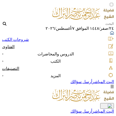
٢٤/صفر/١٤٤٨ الموافق ٧/أغسطس/٢٠٢٦
شروحات الكتب
الفتاوى
‹
الدروس والمحاضرات
‹
الكتب
التصنيفات
‹
المزيد
البث المباشر
أرسل سؤالك
☰
البث المباشر
أرسل سؤالك