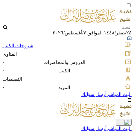
٢٤/صفر/١٤٤٨ الموافق ٧/أغسطس/٢٠٢٦
شروحات الكتب
الفتاوى
‹
الدروس والمحاضرات
‹
الكتب
التصنيفات
‹
المزيد
البث المباشر
أرسل سؤالك
☰
البث المباشر
أرسل سؤالك