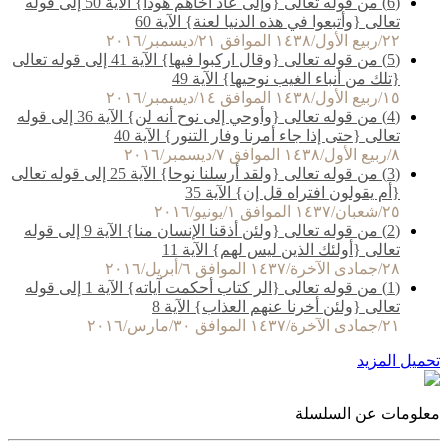
(6) من قوله تعالى {وإلى عاد أخاهم هودا} الآية 50 إلى قوله
تعالى {وأتبعوا في هذه الدنيا لعنة} الآية 60
٢٢/ربيع الأول/١٤٣٨ الموافق ٢١/ديسمبر/٢٠١٦
(5) من قوله تعالى {وقال اركبوا فيها} الآية 41 إلى قوله تعالى
{تلك من أنباء الغيب نوحيها} الآية 49
١٥/ربيع الأول/١٤٣٨ الموافق ١٤/ديسمبر/٢٠١٦
(4) من قوله تعالى {وأوحي إلى نوح أنه لن} الآية 36 إلى قوله
تعالى {حتى إذا جاء أمرنا وفار التنور} الآية 40
٨/ربيع الأول/١٤٣٨ الموافق ٧/ديسمبر/٢٠١٦
(3) من قوله تعالى {ولقد أرسلنا نوحا} الآية 25 إلى قوله تعالى
{أم يقولون افتراه قل إن} الآية 35
٢٥/شعبان/١٤٣٧ الموافق ١/يونيو/٢٠١٦
(2) من قوله تعالى {ولئن أذقنا الإنسان منا} الآية 9 إلى قوله
تعالى {أولئك الذين ليس لهم} الآية 11
٢٨/جمادى الآخرة/١٤٣٧ الموافق ٦/أبريل/٢٠١٦
(1) من قوله تعالى {الر كتاب أحكمت آياته} الآية 1 إلى قوله
تعالى {ولئن أخرنا عنهم العذاب} الآية 8
٢١/جمادى الآخرة/١٤٣٧ الموافق ٣٠/مارس/٢٠١٦
تحميل المزيد
معلومات عن السلسلة