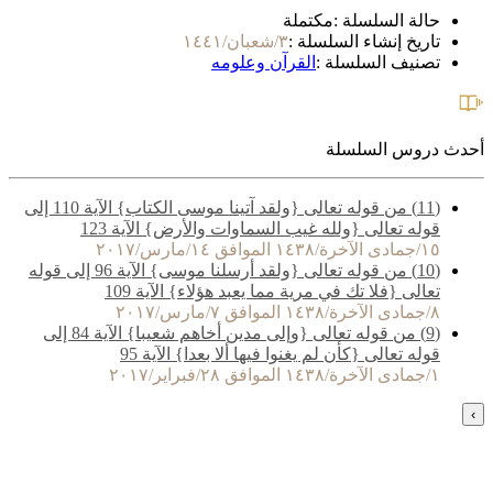
حالة السلسلة :
مكتملة
تاريخ إنشاء السلسلة :
٣/شعبان/١٤٤١
تصنيف السلسلة :
القرآن وعلومه
أحدث دروس السلسلة
(11) من قوله تعالى {ولقد آتينا موسى الكتاب} الآية 110 إلى
قوله تعالى {ولله غيب السماوات والأرض} الآية 123
١٥/جمادى الآخرة/١٤٣٨ الموافق ١٤/مارس/٢٠١٧
(10) من قوله تعالى {ولقد أرسلنا موسى} الآية 96 إلى قوله
تعالى {فلا تك في مرية مما يعبد هؤلاء} الآية 109
٨/جمادى الآخرة/١٤٣٨ الموافق ٧/مارس/٢٠١٧
(9) من قوله تعالى {وإلى مدين أخاهم شعيبا} الآية 84 إلى
قوله تعالى {كأن لم يغنوا فيها ألا بعدا} الآية 95
١/جمادى الآخرة/١٤٣٨ الموافق ٢٨/فبراير/٢٠١٧
›