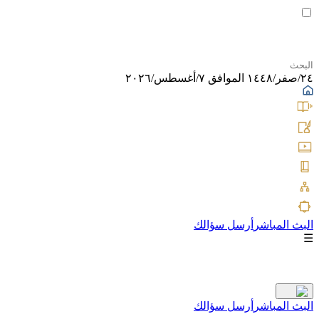
٢٤/صفر/١٤٤٨ الموافق ٧/أغسطس/٢٠٢٦
البث المباشر
أرسل سؤالك
☰
البث المباشر
أرسل سؤالك