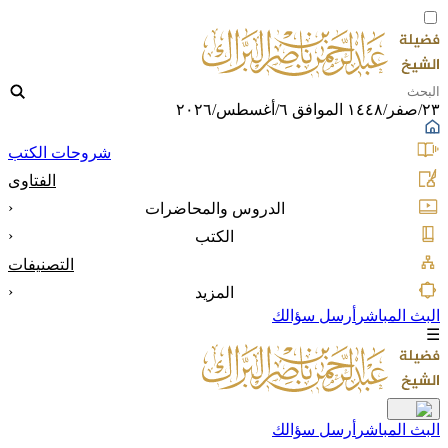
٢٣/صفر/١٤٤٨ الموافق ٦/أغسطس/٢٠٢٦
شروحات الكتب
الفتاوى
‹
الدروس والمحاضرات
‹
الكتب
التصنيفات
‹
المزيد
البث المباشر
أرسل سؤالك
☰
البث المباشر
أرسل سؤالك