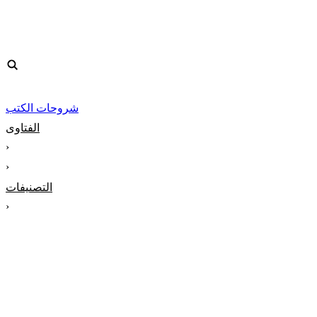
شروحات الكتب
الفتاوى
‹
‹
التصنيفات
‹