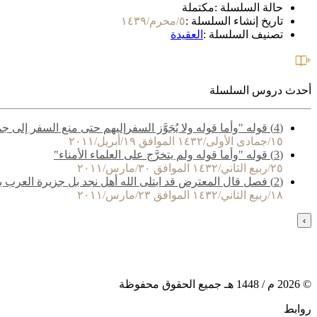
حالة السلسلة :
مكتملة
تاريخ إنشاء السلسلة :
٥/محرم/١٤٣٩
تصنيف السلسلة :
العقيدة
أحدث دروس السلسلة
(4) قوله "وأما قوله ولا يُجَوَّز السفرإليهم حتى منع السفر إلى جميع بلاد الإسلام"
١٥/جمادى الأولى/١٤٣٢ الموافق ١٩/أبريل/٢٠١١
(3) قوله "وأما قوله ولم يتخرَّج على العلماء الأمناء"
٢٥/ربيع الثاني/١٤٣٢ الموافق ٣٠/مارس/٢٠١١
(2) فصل قال المعترض قد ابتلى الله أهل نجد بل جزيرة العرب بمن خرج عليهم
١٨/ربيع الثاني/١٤٣٢ الموافق ٢٣/مارس/٢٠١١
›
©
2026
م /
1448
هـ جميع الحقوق محفوظة
روابط