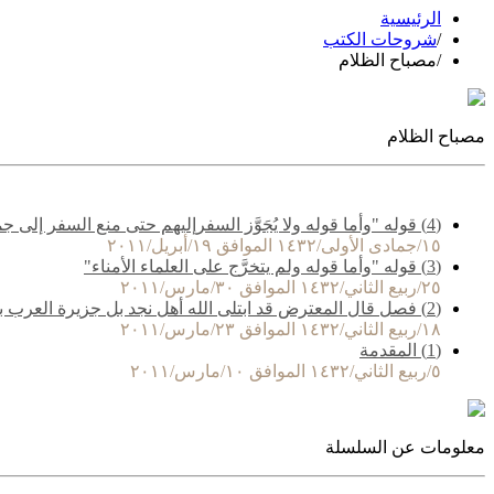
الرئيسية
/
شروحات الكتب
/
مصباح الظلام
مصباح الظلام
(4) قوله "وأما قوله ولا يُجَوَّز السفرإليهم حتى منع السفر إلى جميع بلاد الإسلام"
١٥/جمادى الأولى/١٤٣٢ الموافق ١٩/أبريل/٢٠١١
(3) قوله "وأما قوله ولم يتخرَّج على العلماء الأمناء"
٢٥/ربيع الثاني/١٤٣٢ الموافق ٣٠/مارس/٢٠١١
(2) فصل قال المعترض قد ابتلى الله أهل نجد بل جزيرة العرب بمن خرج عليهم
١٨/ربيع الثاني/١٤٣٢ الموافق ٢٣/مارس/٢٠١١
(1) المقدمة
٥/ربيع الثاني/١٤٣٢ الموافق ١٠/مارس/٢٠١١
معلومات عن السلسلة