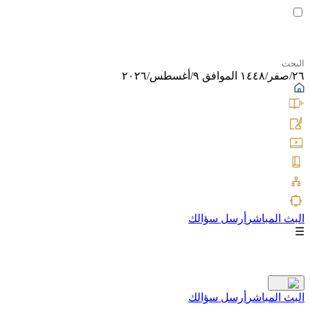
٢٦/صفر/١٤٤٨ الموافق ٩/أغسطس/٢٠٢٦
البث المباشر
أرسل سؤالك
☰
البث المباشر
أرسل سؤالك