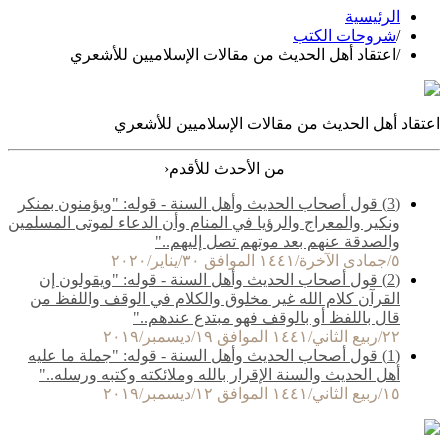
الرئيسية
/
شروحات الكتب
/
اعتقاد أهل الحديث من مقالات الإسلاميين للأشعري
اعتقاد أهل الحديث من مقالات الإسلاميين للأشعري
‹
من الأحدث للأقدم
(3) قول أصحاب الحديث وأهل السنة - قوله: "ويؤمنون بمنكر
ونكير والمعراج والرؤيا في المنام وأن الدعاء لموتى المسلمين
والصدقة عنهم بعد موتهم تصل إليهم.."
٥/جمادى الآخرة/١٤٤١ الموافق ٣٠/يناير/٢٠٢٠
(2) قول أصحاب الحديث وأهل السنة - قوله: "ويقولون إن
القرآن كلام الله غير مخلوق والكلام في الوقف واللفظ من
قال باللفظ أو بالوقف فهو مبتدع عندهم.."
٢٢/ربيع الثاني/١٤٤١ الموافق ١٩/ديسمبر/٢٠١٩
(1) قول أصحاب الحديث وأهل السنة - قوله: "جملة ما عليه
أهل الحديث والسنة الإقرار بالله وملائكته وكتبه ورسله.."
١٥/ربيع الثاني/١٤٤١ الموافق ١٢/ديسمبر/٢٠١٩