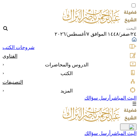
٢٤/صفر/١٤٤٨ الموافق ٧/أغسطس/٢٠٢٦
شروحات الكتب
الفتاوى
‹
الدروس والمحاضرات
‹
الكتب
التصنيفات
‹
المزيد
البث المباشر
أرسل سؤالك
☰
البث المباشر
أرسل سؤالك