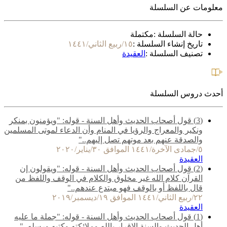
معلومات عن السلسلة
حالة السلسلة :
مكتملة
تاريخ إنشاء السلسلة :
١٥/ربيع الثاني/١٤٤١
تصنيف السلسلة :
العقيدة
أحدث دروس السلسلة
(3) قول أصحاب الحديث وأهل السنة - قوله: "ويؤمنون بمنكر
ونكير والمعراج والرؤيا في المنام وأن الدعاء لموتى المسلمين
والصدقة عنهم بعد موتهم تصل إليهم.."
٥/جمادى الآخرة/١٤٤١ الموافق ٣٠/يناير/٢٠٢٠
العقيدة
(2) قول أصحاب الحديث وأهل السنة - قوله: "ويقولون إن
القرآن كلام الله غير مخلوق والكلام في الوقف واللفظ من
قال باللفظ أو بالوقف فهو مبتدع عندهم.."
٢٢/ربيع الثاني/١٤٤١ الموافق ١٩/ديسمبر/٢٠١٩
العقيدة
(1) قول أصحاب الحديث وأهل السنة - قوله: "جملة ما عليه
أهل الحديث والسنة الإقرار بالله وملائكته وكتبه ورسله.."