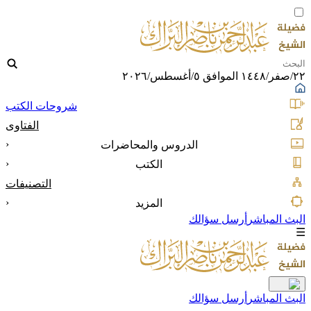
٢٢/صفر/١٤٤٨ الموافق ٥/أغسطس/٢٠٢٦
شروحات الكتب
الفتاوى
‹
الدروس والمحاضرات
‹
الكتب
التصنيفات
‹
المزيد
البث المباشر
أرسل سؤالك
☰
البث المباشر
أرسل سؤالك