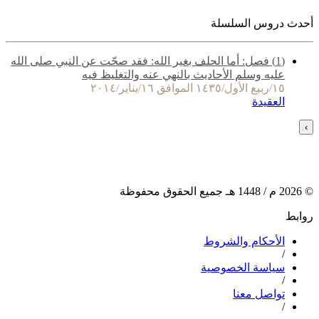
أحدث دروس السلسلة
(1) فصل: أما الحلف بغير الله: فقد صحّت عن النبي صلى الله
عليه وسلم الأحاديث بالنهي عنه والتغليظ فيه
١٥/ربيع الأول/١٤٣٥ الموافق ١٦/يناير/٢٠١٤
العقيدة
›
©
2026
م /
1448
هـ جميع الحقوق محفوظة
روابط
الأحكام والشروط
/
سياسة الخصوصية
/
تواصل معنا
/