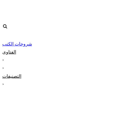
شروحات الكتب
الفتاوى
‹
‹
التصنيفات
‹