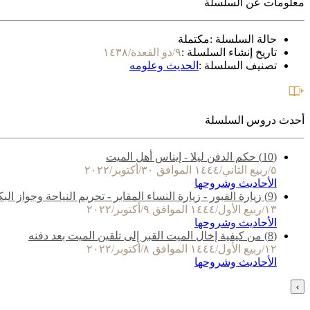
معلومات عن السلسلة
حالة السلسلة :
مكتملة
تاريخ إنشاء السلسلة :
٩/ذو القعدة/١٤٣٨
تصنيف السلسلة :
الحديث وعلومه
أحدث دروس السلسلة
(10) حكم الدفن ليلا - إيناس أهل الميت
٥/ربيع الثاني/١٤٤٤ الموافق ٣٠/أكتوبر/٢٠٢٢
الأحاديث وشروحها
(9) زيارة القبور - زيارة النساء المقابر - تحريم النياحة وجواز البكاء
١٣/ربيع الأول/١٤٤٤ الموافق ٩/أكتوبر/٢٠٢٢
الأحاديث وشروحها
(8) من كيفية إخال الميت القبر إلى تلقين الميت بعد دفنه
١٢/ربيع الأول/١٤٤٤ الموافق ٨/أكتوبر/٢٠٢٢
الأحاديث وشروحها
›