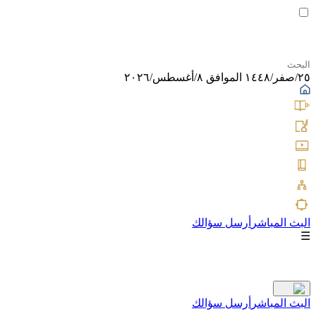
٢٥/صفر/١٤٤٨ الموافق ٨/أغسطس/٢٠٢٦
البث المباشر
أرسل سؤالك
☰
البث المباشر
أرسل سؤالك