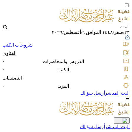
٢٣/صفر/١٤٤٨ الموافق ٦/أغسطس/٢٠٢٦
شروحات الكتب
الفتاوى
‹
الدروس والمحاضرات
‹
الكتب
التصنيفات
‹
المزيد
البث المباشر
أرسل سؤالك
☰
البث المباشر
أرسل سؤالك