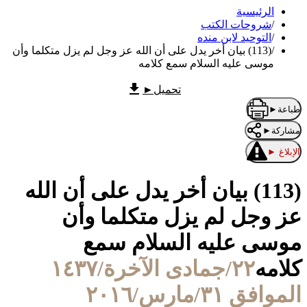
الرئيسية
/
شروحات الكتب
/
التوحيد لابن منده
/
(113) بيان أخر يدل على أن الله عز وجل لم يزل متكلما وأن
موسى عليه السلام سمع كلامه
تحميل
►
طباعة
►
مشاركة
►
الإبلاغ
►
(113) بيان أخر يدل على أن الله
عز وجل لم يزل متكلما وأن
موسى عليه السلام سمع
كلامه
٢٢/جمادى الآخرة/١٤٣٧
الموافق ٣١/مارس/٢٠١٦