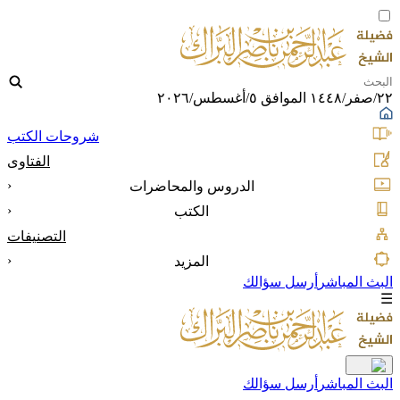
٢٢/صفر/١٤٤٨ الموافق ٥/أغسطس/٢٠٢٦
شروحات الكتب
الفتاوى
‹
الدروس والمحاضرات
‹
الكتب
التصنيفات
‹
المزيد
البث المباشر
أرسل سؤالك
☰
البث المباشر
أرسل سؤالك