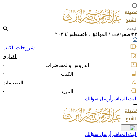
٢٣/صفر/١٤٤٨ الموافق ٦/أغسطس/٢٠٢٦
شروحات الكتب
الفتاوى
‹
الدروس والمحاضرات
‹
الكتب
التصنيفات
‹
المزيد
البث المباشر
أرسل سؤالك
☰
البث المباشر
أرسل سؤالك