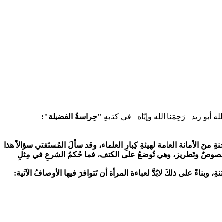
بو زيد _رَحِمَنا الله وإيّاه _في كتابهِ
"حِراسةُ الفضيلة":
ِ منَ الأمانة العامة لهيئةِ كِبارِ العلماء، وقد سألَ المُستَفتي سؤالاً هذا
ِها فُصوصٌ وتَطريز، وهي تُوضعُ على الكتف، فما حُكمُ الشرعِ في مِثلِ
ِ، وبناءً على ذلكَ لابُدَّ لعباءة المرأة أن تَتوافرَ فيها الأوصافُ الآتية: