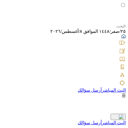
٢٥/صفر/١٤٤٨ الموافق ٨/أغسطس/٢٠٢٦
البث المباشر
أرسل سؤالك
☰
البث المباشر
أرسل سؤالك