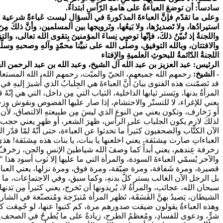
سادساً: أن توضعَ العباءةُ على هامةِ الرّأسِ ابتداءً.
وعلى ما تقدّم فإنَّ العباءةَ المذكورةَ في السؤالِ ليست عَباءةً شرعية للمرأ
استيرادُها، ولا تَصديرُها، ولا بَيعُها، وتَرويجها بين المسلمين، وأنَّ ذلكَ م
واللجنةُ إذ تُبيّنُ ذلكَ، فإنّها توصي نِساءَ المؤمنينَ بِتقوى الله تعالى، و
والافتتان، وبالله التوفيق، وصلّى الله على نبيِّنا محمّدٍ وآلهِ وصحبهِ وسلّ
اللجنةُ الدّائمةُ للبحوثِ العلميةِ والإفتاء
الرئيس: عبد العزيز بن عبد الله آل الشيخ، وعبد الله بن عبد الرحمن ال
- الشيخ:
رحمهم الله جميعهم، الحيّ والميّت، رحمهم الله، الله المستعا
قد تَضمّنت هذه الفتوى بيانَ أنَّ العباءةَ هي الجِلبابُ الذي أُشيرَ إليهِ في
المرأةُ بدنها، ويَستر ثيابها الداخلية، الثياب التي مِن داخل، التي هي إ
يعني للإغراء، لا للتستّر والاحتشام، إذا صار عليها الفصوص ونقوش وزخار
أو زَخارف، وتكون يعني من النوع الذي ليسَ مِن طبيعتهِ الالتصاق، لأن
لذلكَ لازم يكون الجلباب على الرأس، ظهرَ الشعر، أو ظهر يعني حجب الشعر
الآن الكتَّاب والصحفيون كثيراً ما تحدثوا عن العباءة، حتى أنّهُ لمّا ق
العباءاتِ صارت مِشنَقة، يعني اخلعنها يا بنات، يا بنات هذه مِشنَقة! هذ
زخرفة عِندهم، يعني أبداً كما وصفَ الله شياطينَ الإنسِ والجن، زخرفٌ
والآخر يُسمّي العباءةَ السودة، والمرأة التي ما عليها إلا ثوب أسود هذا "ا
قصيرة، ومرة شَفافة، ومرة ضيّقة، ومرة فوق، ومرة نزلها، يعني العباءة
بل الرجل الآن الغالب يستر كلَّ بدنهِ، وكما سبق، وفي الاجتماعات، ما يَبدو م
سبحان الله، عجائب، والمرأةُ لا، يُريدونها أن تَخرج، يعني كثيراً مِن بَدنه
الشيطان، يَصيدُ بهنَّ الفَسَقَة، تَظهر المرأة مُتبرّجة ومُتصنّعة في الشار
وهذه العباءةُ يقولون ضيقت صدورهم مرة، كم كتبوا عنها، لو جُمِعَت كتاباتُ
شرٍّ، ودعوى للفسادِ، ومُعظمُ الطرح، زيادةً على ما يُطرحُ في الصحف ِمِن 