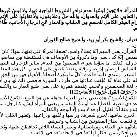
ة، فلا يَجوزُ لِبسُها لعدمِ توافرِ الشروطِ الواجبةِ فيها، ولا لِبسُ غَيرها 
ِنَ التعاونِ على الإثمِ والعدوان، والله جلَّ وعلا يقول:
وَلَا تَعَاوَنُوا عَلَى الإِثمِ
التزامِ السِتر الكامل للجسمِ مِن الجلبابِ والخمار عَنِ الرجالِ الأجانبِ، طا
م.
غديان، والشيخ بكر أبو زيد، والشيخ صالح الفوزان
ن.
 القرآن، يعني المهم إنّهُ غِطاءٌ واسع، تَضعهُ المرأةُ على بَدنِها، سواءً كان
نّهُ قميص، إنّهُ كذا، يعني وما ذكروهُ مِنَ الأوصاف هي مُستَنبطة مِن مقا
ف، كذلك، ما سوِّينا شيء، المقصودُ مِنَ العباءةِ ساتر الزخارف التيمِن
 القماش لو صار، إذا صار رقيقا بَعضهُ يَلصق على الجسم، كل هذه المعان
، وعندي دائماً قاعدة "كلُّ ما يِنكِرهُ أصحابُ الأهواءِ فهو مِنَ الحق"
دّر الله على فتاة أنّهُ عُلِقت عباءتها في طرف السيارة فأفضى ذلك لها بأ
ي لغة الصحفيين، وعَجيب عِندهم مَقدِرة على يعني صُنع العبارات والكلمات 
:
زُخرُفَ القَولِ غُرُورًا
[الأنعام:112]
لكفنُ الأسود"، هذه يعني تنفير للغرة الجاهلة عن هذا النوع، الكفنُ الأسود "
 ذي قضية القضايا عند أولئكَ المفتونين يعني المرأة ليش، كالرجل، لما
ِنهُ إلّا القليل، أو قد لا يبدو إلّا الوجه والكفان.
ا، تُخرج ساقيها، تُخرج شَعرها، ورأسها وعُنُقها وذراعيها، وتُظهر الحُلي؛ ل
ع فَتَلفت أنظارَ المفتونينَ مِنَ الشبابِ وغيرهم.
هم عَنِ العباءةِ ومواصفاتِها، وتعيير النساءِ اللائي يُحافظنَ عليها، ويُح
أفكار، مِن أفكارٍ لها بُعدٌ في الإلحاد، بُعد في الإفساد.