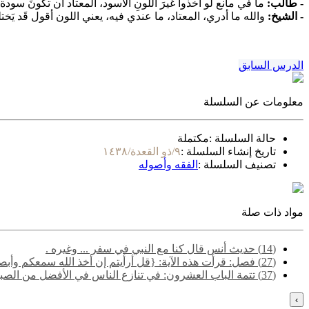
- طالب:
ما في مانع لو أخذوا غيرَ اللونِ الأسود، المعتاد أن تكونَ سودة د
- الشيخ:
والله ما أدري، المعتاد، ما عندي فيه، يعني اللون أقول قَد يَ
الدرس السابق
معلومات عن السلسلة
حالة السلسلة :
مكتملة
تاريخ إنشاء السلسلة :
٩/ذو القعدة/١٤٣٨
تصنيف السلسلة :
الفقه وأصوله
مواد ذات صلة
(14) حديث أنس قال كنا مع النبي في سفر ... وغيره .
(27) فصل: قرأت هذه الآية: {قل أرأيتم إن أخذ الله سمعكم وأبصاركم وختم على قلوبكم من إله غير الله يأتيكم به} فلاحت لي إشارة كدت أطيش منها.
(37) تتمة الباب العشرون: في تنازع الناس في الأفضل من الصبر والشكر قوله" وذكر الإمام أحمد أن الله سبحانه أوحى إلى موسى بن عمران عليه السلام"
›