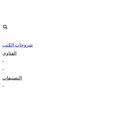
شروحات الكتب
الفتاوى
‹
‹
التصنيفات
‹