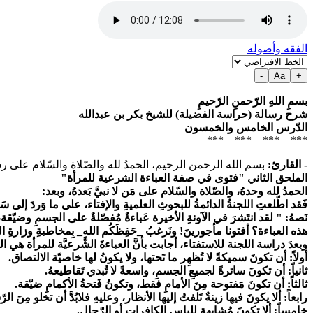
الفقه وأصوله
-
Aa
+
بسمِ اللهِ الرّحمنِ الرّحيمِ
شرح رسالة (حراسة الفضيلة) للشيخ بكر بن عبدالله
الدّرس الخامس والخمسون
*** *** *** ***
- القارئ:
بسم الله الرحمن الرحيم، الحمدُ لله والصّلاة والسّلام على رسول 
الملحق الثاني "فتوى في صفة العباءة الشرعية للمرأة"
الحمدُ لله وحدهُ، والصّلاة والسّلام على مَن لا نبيَّ بَعدهُ، وبعد:
فَقد اطّلعتِ اللجنةُ الدائمةُ للبحوثِ العلميةِ والإفتاء، على ما وَردَ إلى س
نَصهُ: " لقد انتَشرَ في الآونةِ الأخيرة عَباءةٌ مُفصّلةٌ على الجسمِ وضيّق
هذه العباءة؟ أفتونا مأجورينَ! ونَرغبُ _حَفِظَكُم الله_ بِمخاطبةِ وزارةِ الت
وبعدَ دراسة اللجنة للاستفتاء، أجابت بأنَّ العباءةَ الشَّرعيَّة للمرأة هي الجلب
أولاً: أن تكونَ سميكةً لا تُظهِر ما تَحتها، ولا يكونُ لها خاصيّة الالتصاق.
ثانياً: أن تكونَ ساترةً لجميعِ الجسمِ، واسعةً لا تُبدي تَقاطيعهُ.
ثالثاً: أن تكونَ مَفتوحة مِنَ الأمامِ فقط، وتكونُ فَتحةُ الأكمامِ ضيّقة.
رابعاً: ألا يكونَ فيها زينةٌ تَلفتُ إليها الأنظار، وعليهِ فلابُدَّ أن تخلو مِنَ
خامساً: ألا تكونَ مُشابِهة للباسِ الكافراتِ أو الرّجال.