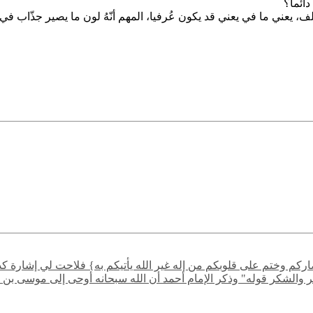
ائماً؟
ختلف، يعني ما في يعني قد يكون عُرفيا، المهم أنّهُ لون ما يصير جذّاب 