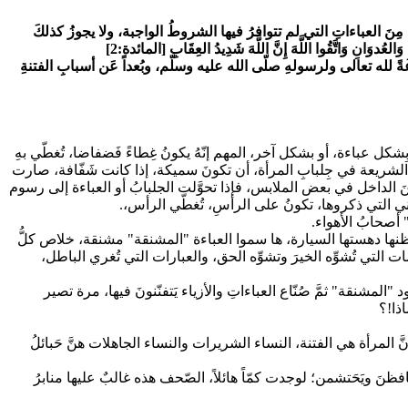
مِنَ العباءاتِ التي لم تتوافرُ فيها الشروطُ الواجبة، ولا يجوزُ كذلكَ
 وَالعُدوَانِ وَاتَّقُوا اللَّهَ إِنَّ اللَّهَ شَدِيدُ العِقَابِ
[المائدة:2]
عةً لله تعالى ولرسولهِ صلّى الله عليه وسلّم، وبُعداً عَن أسبابِ الفتنةِ
َ بِشكل عباءة، أو بشكل آخر، المهم إنّهُ يكونُ غِطاءً فَضفاضا، تُغطّي بهِ
صدِ الشريعة في جِلبابِ المرأة، أن تكونَ سميكة، إذا كانت شَفّافة، صارت
َ الداخل في بعض الملابس، فإذا تحوَّلت الجلبابُ أو العباءة إلى رسوم
ي التي ذكروها، تكونُ على الرأسِ، تُغطّي الرأس،.
 أصحابُ الأهواء.
ن أظنها دهستها السيارة، ها سموا العباءة "المشنقة" مشنقة، خلاص كلُّ
التي تُشوِّه الخيرَ وتشوِّه الحق، والعبارات التي تُغري الباطل،
المشنقة" ثمَّ صُنّاع العباءاتِ والأزياء يَتفنّنونَ فيها، مرة تصير
ذا!؟
أنَّ المرأة هي الفتنة، النساء الشريرات والنساء الجاهلات هنَّ حَبائلُ
افظنَ ويَحَتشمن؛ لوجدت كمّاً هائلاً، الصّحف هذه غالبٌ عليها منابرُ