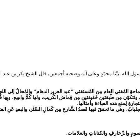
الله نبيِّنا محمّدٍ وعلى آلهِ وصحبهِ أجمعين، قال الشيخ بكر بن عبد الله أ
َماحةِ المُفتي العام مِنَ المُستَفتي "عبد العزيز الدهام" والمُحالُ إلى اللجنة
ة، وتَتكوّن مِن طَبقتينِ خَفيفتينِ مِن قِماش الكُريب، ولها كُمٌّ واسِع، وب
جارةِ لِمنعِ هذه العباءة وأمثالها.
ابُ، وهي ما تَحققَ فيها قَصدُ الشَّارعِ مِن كَمالِ السّتْر، والبعدِ عَنِ الفتنة
 الرّسومِ والزّخارفِ والكتاباتِ والعلامات.