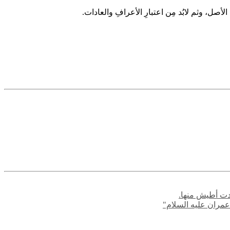
في الأصل، وثم لابُد مِن اعتبارِ الأعرافِ والعادات.