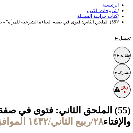
الرئيسية
/
شروحات الكتب
/
كتاب حراسة الفضيلة
/
(55) الملحق الثاني: فتوى في صفة العباءة الشرعية للمرأة" - صادر من اللجنة الدائمة للبحوثِ العلمية والإفتاء
تحميل
►
طباعة
►
مشاركة
►
الإبلاغ
►
(55) الملحق الثاني: فتوى في صفة
والإفتاء
٢٨/ربيع الثاني/١٤٣٢ الموافق ٢/أبريل/٢٠١١