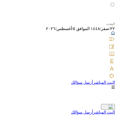
٢٢/صفر/١٤٤٨ الموافق ٥/أغسطس/٢٠٢٦
البث المباشر
أرسل سؤالك
☰
البث المباشر
أرسل سؤالك