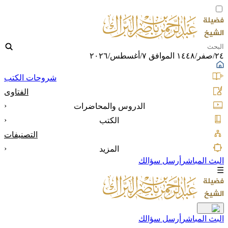
٢٤/صفر/١٤٤٨ الموافق ٧/أغسطس/٢٠٢٦
شروحات الكتب
الفتاوى
‹
الدروس والمحاضرات
‹
الكتب
التصنيفات
‹
المزيد
البث المباشر
أرسل سؤالك
☰
البث المباشر
أرسل سؤالك