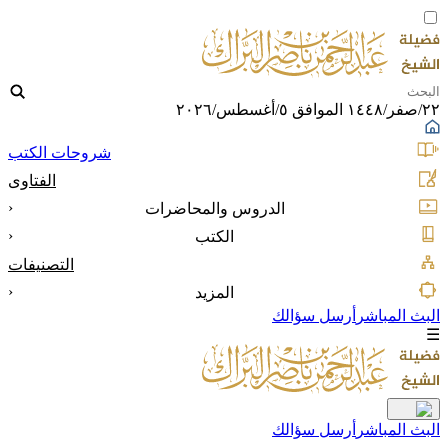
٢٢/صفر/١٤٤٨ الموافق ٥/أغسطس/٢٠٢٦
شروحات الكتب
الفتاوى
‹
الدروس والمحاضرات
‹
الكتب
التصنيفات
‹
المزيد
البث المباشر
أرسل سؤالك
☰
البث المباشر
أرسل سؤالك