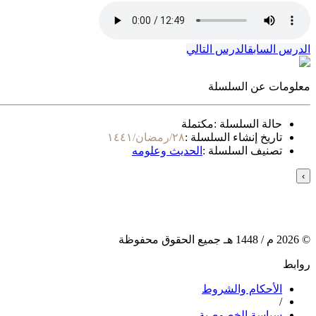
الدرس السابق
الدرس التالي
معلومات عن السلسلة
حالة السلسلة :
مكتملة
تاريخ إنشاء السلسلة :
٢٨/رمضان/١٤٤١
تصنيف السلسلة :
الحديث وعلومه
›
©
2026
م /
1448
هـ جميع الحقوق محفوظة
روابط
الأحكام والشروط
/
سياسة الخصوصية