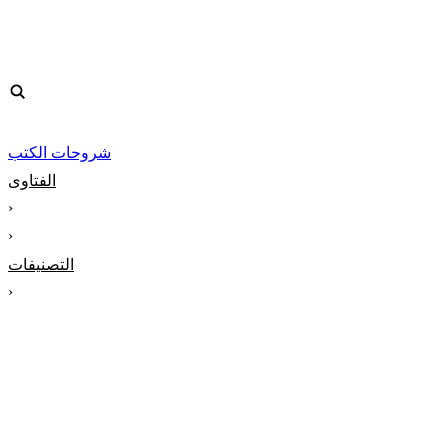
شروحات الكتب
الفتاوى
‹
‹
التصنيفات
‹