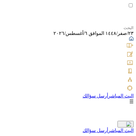
٢٣/صفر/١٤٤٨ الموافق ٦/أغسطس/٢٠٢٦
البث المباشر
أرسل سؤالك
☰
البث المباشر
أرسل سؤالك