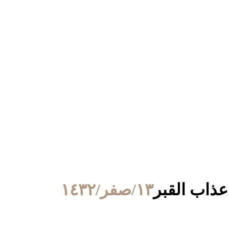
١٣/صفر/١٤٣٢