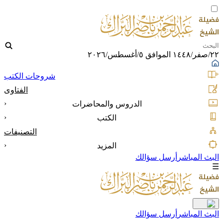
٢٢/صفر/١٤٤٨ الموافق ٥/أغسطس/٢٠٢٦
شروحات الكتب
الفتاوى
‹
الدروس والمحاضرات
‹
الكتب
التصنيفات
‹
المزيد
البث المباشر
أرسل سؤالك
☰
البث المباشر
أرسل سؤالك