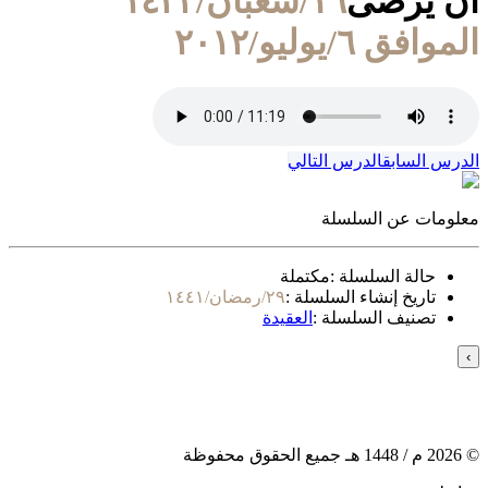
ان يرضى
١٦/شعبان/١٤٣٣
الموافق ٦/يوليو/٢٠١٢
الدرس السابق
الدرس التالي
معلومات عن السلسلة
حالة السلسلة :
مكتملة
تاريخ إنشاء السلسلة :
٢٩/رمضان/١٤٤١
تصنيف السلسلة :
العقيدة
›
©
2026
م /
1448
هـ جميع الحقوق محفوظة