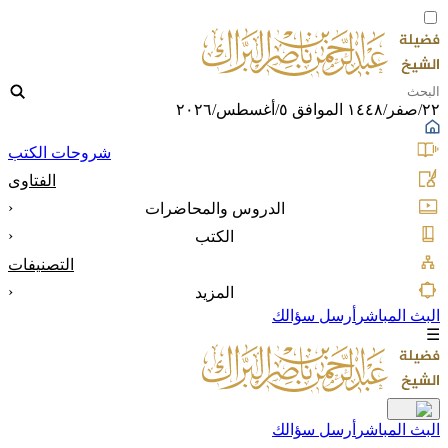
٢٢/صفر/١٤٤٨ الموافق ٥/أغسطس/٢٠٢٦
شروحات الكتب
الفتاوى
‹
الدروس والمحاضرات
‹
الكتب
التصنيفات
‹
المزيد
البث المباشر
أرسل سؤالك
☰
البث المباشر
أرسل سؤالك