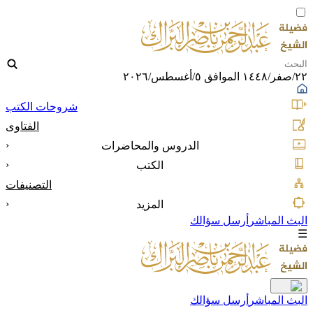
٢٢/صفر/١٤٤٨ الموافق ٥/أغسطس/٢٠٢٦
شروحات الكتب
الفتاوى
‹
الدروس والمحاضرات
‹
الكتب
التصنيفات
‹
المزيد
البث المباشر
أرسل سؤالك
☰
البث المباشر
أرسل سؤالك