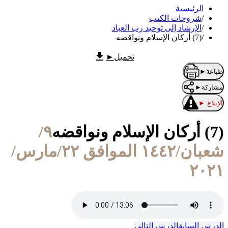
الرئيسية
/
شروحات الكتب
/
الإرشاد إلى توحيد رب العباد
/
(7) أركان الإسلام ونواقضه
تحميل
►
طباعة
►
مشاركة
►
الإبلاغ
►
(7) أركان الإسلام ونواقضه
٩/
شعبان/١٤٤٢ الموافق ٢٢/مارس/
٢٠٢١
الدرس السابق
الدرس التالي