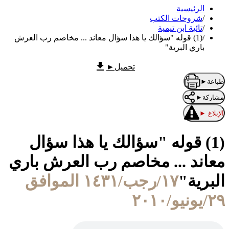
الرئيسية
/
شروحات الكتب
/
تائية ابن تيمية
/
(1) قوله "سؤالك يا هذا سؤال معاند ... مخاصم رب العرش
باري البرية"
تحميل
►
طباعة
►
مشاركة
►
الإبلاغ
►
(1) قوله "سؤالك يا هذا سؤال
معاند ... مخاصم رب العرش باري
البرية"
١٧/رجب/١٤٣١ الموافق
٢٩/يونيو/٢٠١٠