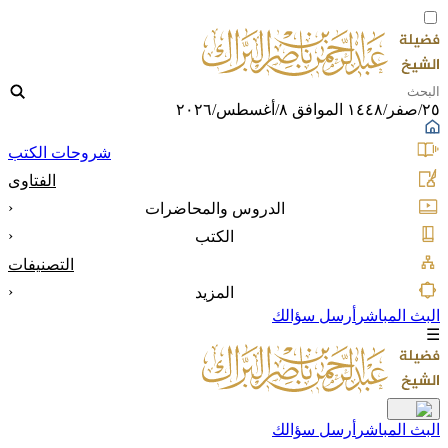
٢٥/صفر/١٤٤٨ الموافق ٨/أغسطس/٢٠٢٦
شروحات الكتب
الفتاوى
‹
الدروس والمحاضرات
‹
الكتب
التصنيفات
‹
المزيد
البث المباشر
أرسل سؤالك
☰
البث المباشر
أرسل سؤالك