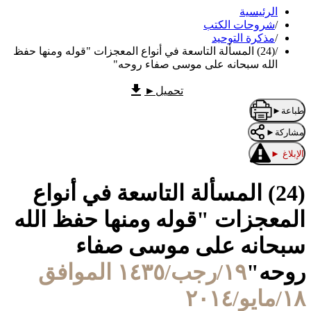
الرئيسية
/
شروحات الكتب
/
مذكرة التوحيد
/
(24) المسألة التاسعة في أنواع المعجزات "قوله ومنها حفظ
الله سبحانه على موسى صفاء روحه"
تحميل
►
طباعة
►
مشاركة
►
الإبلاغ
►
(24) المسألة التاسعة في أنواع
المعجزات "قوله ومنها حفظ الله
سبحانه على موسى صفاء
روحه"
١٩/رجب/١٤٣٥ الموافق
١٨/مايو/٢٠١٤