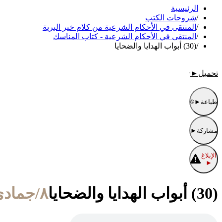
الرئيسية
/
شروحات الكتب
/
المنتقى في الأحكام الشرعية من كلام خير البرية
/
المنتقى في الأحكام الشرعية - كتاب المناسك
/
(30) أبواب الهدايا والضحايا
تحميل
►
طباعة
►
مشاركة
►
الإبلاغ
►
(30) أبواب الهدايا والضحايا
٨/جمادى الأولى/١٤٤٣ الموافق ١٢/ديسمبر/٢٠٢١