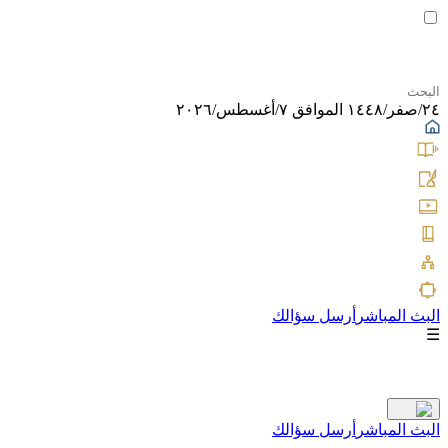
٢٤/صفر/١٤٤٨ الموافق ٧/أغسطس/٢٠٢٦
البث المباشر
أرسل سؤالك
☰
البث المباشر
أرسل سؤالك