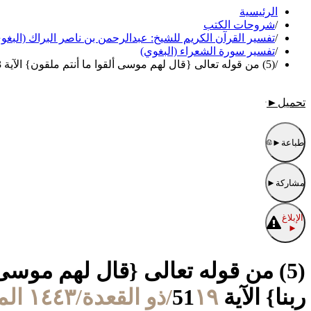
الرئيسية
/
شروحات الكتب
/
تفسير القرآن الكريم للشيخ: عبدالرحمن بن ناصر البراك (البغو
/
تفسير سورة الشعراء (البغوي)
/
(5) من قوله تعالى {قال لهم موسى ألقوا ما أنتم ملقون} الآية 43 إلى قوله تعالى {إنا نطمع أن يغفر لنا ربنا} الآية 51
تحميل
►
طباعة
►
مشاركة
►
الإبلاغ
►
ربنا} الآية 51
١٩/ذو القعدة/١٤٤٣ الموافق ١٨/يونيو/٢٠٢٢