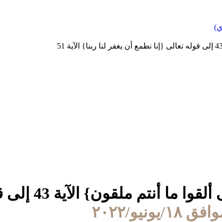
ي)
(5) من قوله تعا