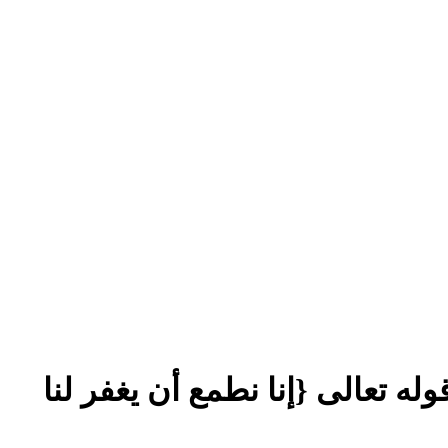
لى {قال لهم موسى ألقوا ما أنتم ملقون} الآية 43 إلى قوله تعالى {إنا نطمع أن يغفر لنا