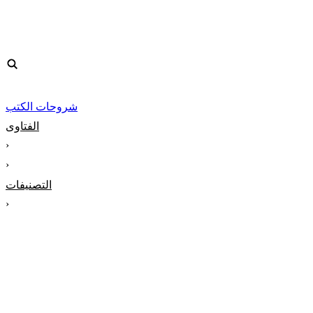
شروحات الكتب
الفتاوى
‹
‹
التصنيفات
‹