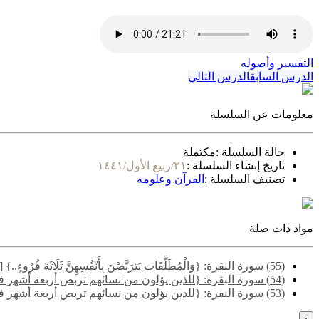
التفسير وأصوله
الدرس السابق
الدرس التالي
معلومات عن السلسلة
حالة السلسلة :
مكتملة
تاريخ إنشاء السلسلة :
٢١/ربيع الأول/١٤٤١
تصنيف السلسلة :
القرآن وعلومه
مواد ذات صلة
(55) سورة البقرة: {وَالْمُطَلَّقَات يَتَرَبَّصْنَ بِأَنْفُسِهِنَّ ثَلَاثَةَ قُرُوءٍ..} [البقرة: 228] - المسألة الأولى
(54) سورة البقرة: {للذين يؤلون من نسائهم تربص أربعة أشهر فإن فاءوا فإن الله غفور رحيم..} [البقرة: 226] - المسألة التاسعة
(53) سورة البقرة: {للذين يؤلون من نسائهم تربص أربعة أشهر فإن فاءوا فإن الله غفور رحيم..} [البقرة: 226] - المسألة الأولى
›