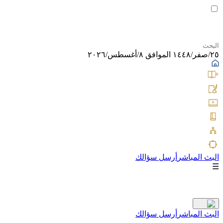
٢٥/صفر/١٤٤٨ الموافق ٨/أغسطس/٢٠٢٦
البث المباشر
أرسل سؤالك
☰
البث المباشر
أرسل سؤالك