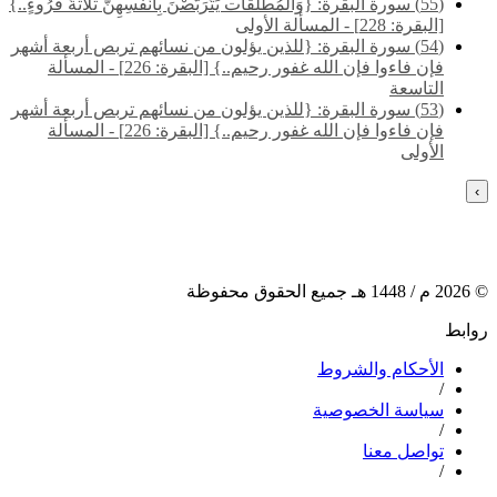
(55) سورة البقرة: {وَالْمُطَلَّقَات يَتَرَبَّصْنَ بِأَنْفُسِهِنَّ ثَلَاثَةَ قُرُوءٍ..}
[البقرة: 228] - المسألة الأولى
(54) سورة البقرة: {للذين يؤلون من نسائهم تربص أربعة أشهر
فإن فاءوا فإن الله غفور رحيم..} [البقرة: 226] - المسألة
التاسعة
(53) سورة البقرة: {للذين يؤلون من نسائهم تربص أربعة أشهر
فإن فاءوا فإن الله غفور رحيم..} [البقرة: 226] - المسألة
الأولى
›
©
2026
م /
1448
هـ جميع الحقوق محفوظة
روابط
الأحكام والشروط
/
سياسة الخصوصية
/
تواصل معنا
/