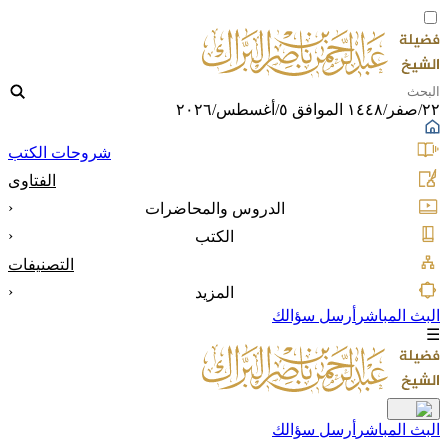
٢٢/صفر/١٤٤٨ الموافق ٥/أغسطس/٢٠٢٦
شروحات الكتب
الفتاوى
‹
الدروس والمحاضرات
‹
الكتب
التصنيفات
‹
المزيد
البث المباشر
أرسل سؤالك
☰
البث المباشر
أرسل سؤالك