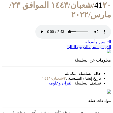
41
٢٠/شعبان/١٤٤٣ الموافق ٢٣/
مارس/٢٠٢٢
التفسير وأصوله
الدرس السابق
الدرس التالي
معلومات عن السلسلة
حالة السلسلة :
مكتملة
تاريخ إنشاء السلسلة :
٣/شعبان/١٤٤١
تصنيف السلسلة :
القرآن وعلومه
مواد ذات صلة