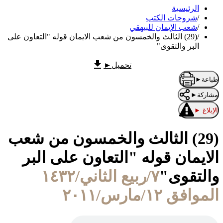
الرئيسية
/
شروحات الكتب
/
شعب الإيمان للبيهقي
/
(29) الثالث والخمسون من شعب الايمان قوله "التعاون على
البر والتقوى"
تحميل
►
طباعة
►
مشاركة
►
الإبلاغ
►
(29) الثالث والخمسون من شعب
الايمان قوله "التعاون على البر
والتقوى"
٧/ربيع الثاني/١٤٣٢
الموافق ١٢/مارس/٢٠١١