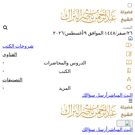
٢٦/صفر/١٤٤٨ الموافق ٩/أغسطس/٢٠٢٦
شروحات الكتب
الفتاوى
‹
الدروس والمحاضرات
‹
الكتب
التصنيفات
‹
المزيد
البث المباشر
أرسل سؤالك
☰
البث المباشر
أرسل سؤالك