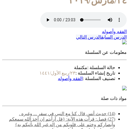
٢٤/مارس/٢٠١٩
الفقه وأصوله
الدرس السابق
الدرس التالي
معلومات عن السلسلة
حالة السلسلة :
مكتملة
تاريخ إنشاء السلسلة :
٢٣/ربيع الأول/١٤٤١
تصنيف السلسلة :
الفقه وأصوله
مواد ذات صلة
(14) حديث أنس قال كنا مع النبي في سفر ... وغيره .
(27) فصل: قرأت هذه الآية: {قل أرأيتم إن أخذ الله سمعكم
وأبصاركم وختم على قلوبكم من إله غير الله يأتيكم به}