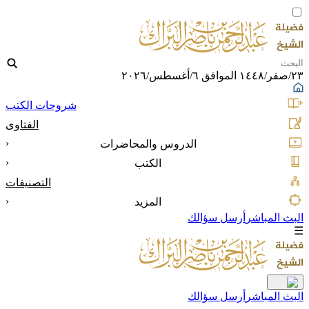
٢٣/صفر/١٤٤٨ الموافق ٦/أغسطس/٢٠٢٦
شروحات الكتب
الفتاوى
‹
الدروس والمحاضرات
‹
الكتب
التصنيفات
‹
المزيد
البث المباشر
أرسل سؤالك
☰
البث المباشر
أرسل سؤالك