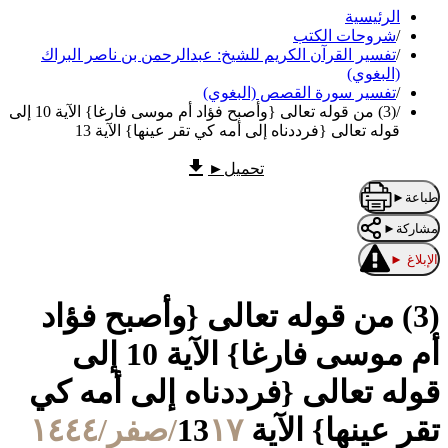
الرئيسية
/
شروحات الكتب
/
تفسير القرآن الكريم للشيخ: عبدالرحمن بن ناصر البراك
(البغوي)
/
تفسير سورة القصص (البغوي)
/
(3) من قوله تعالى {وأصبح فؤاد أم موسى فارغا} الآية 10 إلى
قوله تعالى {فرددناه إلى أمه كي تقر عينها} الآية 13
تحميل
►
طباعة
►
مشاركة
►
الإبلاغ
►
(3) من قوله تعالى {وأصبح فؤاد
أم موسى فارغا} الآية 10 إلى
قوله تعالى {فرددناه إلى أمه كي
تقر عينها} الآية 13
١٧/صفر/١٤٤٤