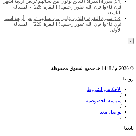
(54) سورة البقرة: {للذين يؤلون من نسائهم تربص أربعة أشهر
فإن فاءوا فإن الله غفور رحيم..} [البقرة: 226] - المسألة
التاسعة
(53) سورة البقرة: {للذين يؤلون من نسائهم تربص أربعة أشهر
فإن فاءوا فإن الله غفور رحيم..} [البقرة: 226] - المسألة
الأولى
›
©
2026
م /
1448
هـ جميع الحقوق محفوظة
روابط
الأحكام والشروط
/
سياسة الخصوصية
/
تواصل معنا
/
تابعنا