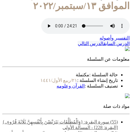
الموافق ١٣/سبتمبر/٢٠٢٢
التفسير وأصوله
الدرس السابق
الدرس التالي
معلومات عن السلسلة
حالة السلسلة :
مكتملة
تاريخ إنشاء السلسلة :
٢١/ربيع الأول/١٤٤١
تصنيف السلسلة :
القرآن وعلومه
مواد ذات صلة
(55) سورة البقرة: {وَالْمُطَلَّقَات يَتَرَبَّصْنَ بِأَنْفُسِهِنَّ ثَلَاثَةَ قُرُوءٍ..}
[البقرة: 228] - المسألة الأولى