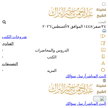
٢٤/صفر/١٤٤٨ الموافق ٧/أغسطس/٢٠٢٦
شروحات الكتب
الفتاوى
‹
الدروس والمحاضرات
‹
الكتب
التصنيفات
‹
المزيد
البث المباشر
أرسل سؤالك
☰
البث المباشر
أرسل سؤالك