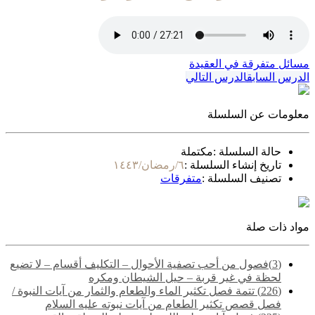
مسائل متفرقة في العقيدة
الدرس السابق
الدرس التالي
معلومات عن السلسلة
حالة السلسلة :
مكتملة
تاريخ إنشاء السلسلة :
٦/رمضان/١٤٤٣
تصنيف السلسلة :
متفرقات
مواد ذات صلة
(3)فصول من أحب تصفية الأحوال – التكليف أقسام – لا تضيع
لحظة في غير قربة – حيل الشيطان ومكره
(226) تتمة فصل تكثير الماء والطعام والثمار من آيات النبوة /
فصل قصص تكثير الطعام من آيات نبوته عليه السلام