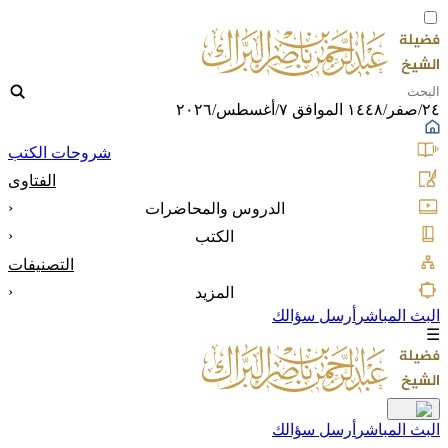
٢٤/صفر/١٤٤٨ الموافق ٧/أغسطس/٢٠٢٦
شروحات الكتب
الفتاوى
‹
الدروس والمحاضرات
‹
الكتب
التصنيفات
‹
المزيد
البث المباشر
أرسل سؤالك
☰
البث المباشر
أرسل سؤالك