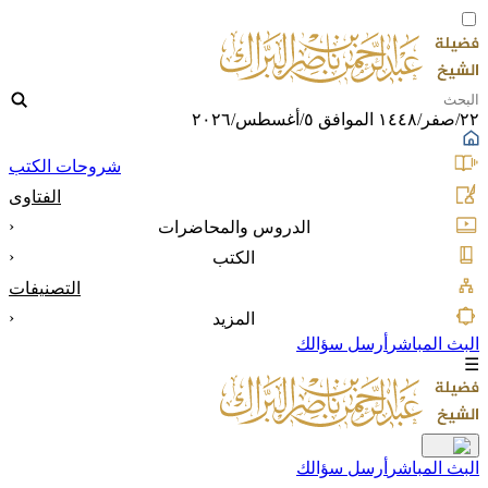
٢٢/صفر/١٤٤٨ الموافق ٥/أغسطس/٢٠٢٦
شروحات الكتب
الفتاوى
‹
الدروس والمحاضرات
‹
الكتب
التصنيفات
‹
المزيد
البث المباشر
أرسل سؤالك
☰
البث المباشر
أرسل سؤالك