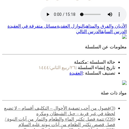
الأديان والفرق والمذاهب
النوازل العقدية
مسائل متفرقة في العقيدة
الدرس السابق
الدرس التالي
معلومات عن السلسلة
حالة السلسلة :
مكتملة
تاريخ إنشاء السلسلة :
٢٦/ربيع الثاني/١٤٤٤
تصنيف السلسلة :
العقيدة
مواد ذات صلة
(3)فصول من أحب تصفية الأحوال – التكليف أقسام – لا تضيع
لحظة في غير قربة – حيل الشيطان ومكره
(226) تتمة فصل تكثير الماء والطعام والثمار من آيات النبوة /
فصل قصص تكثير الطعام من آيات نبوته عليه السلام