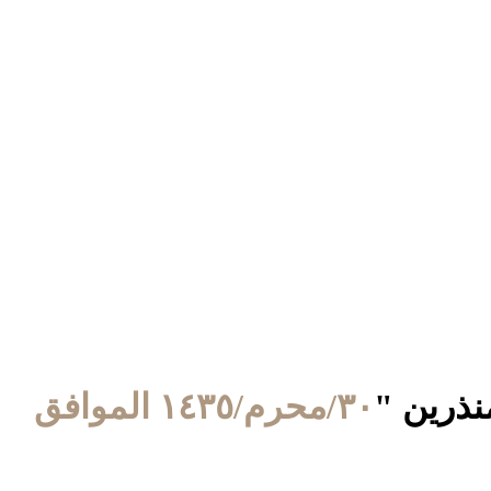
٣٠/محرم/١٤٣٥ الموافق