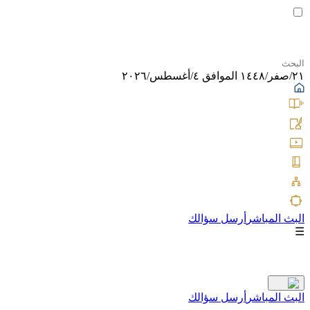
٢١/صفر/١٤٤٨ الموافق ٤/أغسطس/٢٠٢٦
البث المباشر
أرسل سؤالك
☰
البث المباشر
أرسل سؤالك