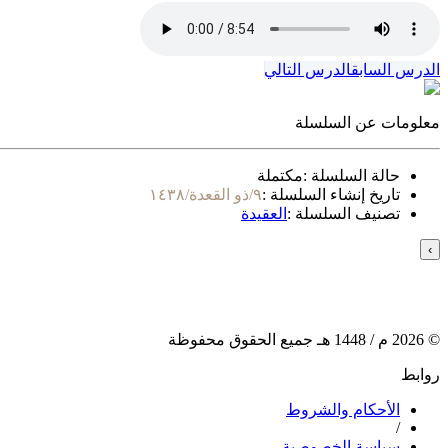
الدرس السابق
الدرس التالي
معلومات عن السلسلة
حالة السلسلة :
مكتملة
تاريخ إنشاء السلسلة :
٩/ذو القعدة/١٤٣٨
تصنيف السلسلة :
العقيدة
›
©
2026
م /
1448
هـ جميع الحقوق محفوظة
روابط
الأحكام والشروط
/
سياسة الخصوصية