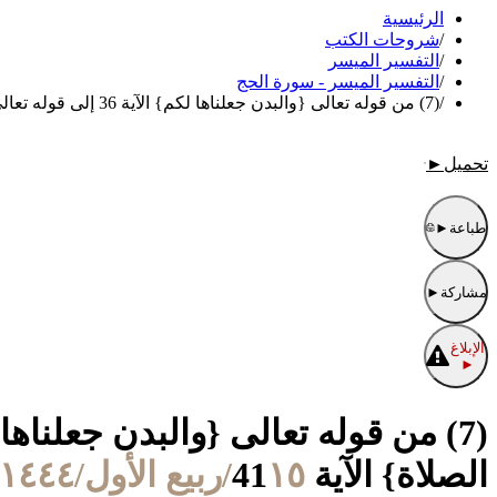
الرئيسية
/
شروحات الكتب
/
التفسير الميسر
/
التفسير الميسر - سورة الحج
/
(7) من قوله تعالى {والبدن جعلناها لكم} الآية 36 إلى قوله تعالى {الذين إن مكناهم في الأرض أقاموا الصلاة} الآية 41
تحميل
►
طباعة
►
مشاركة
►
الإبلاغ
►
الصلاة} الآية 41
١٥/ربيع الأول/١٤٤٤ الموافق ١١/أكتوبر/٢٠٢٢