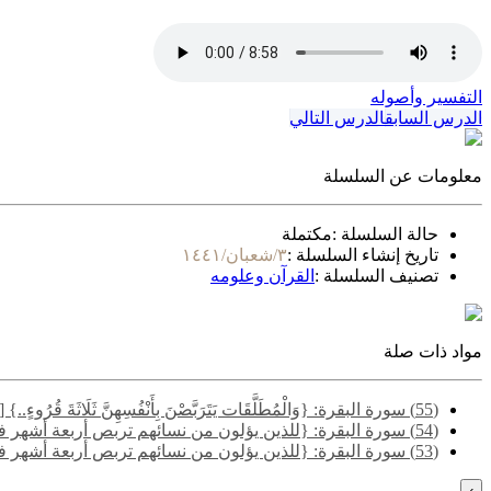
التفسير وأصوله
الدرس السابق
الدرس التالي
معلومات عن السلسلة
حالة السلسلة :
مكتملة
تاريخ إنشاء السلسلة :
٣/شعبان/١٤٤١
تصنيف السلسلة :
القرآن وعلومه
مواد ذات صلة
(55) سورة البقرة: {وَالْمُطَلَّقَات يَتَرَبَّصْنَ بِأَنْفُسِهِنَّ ثَلَاثَةَ قُرُوءٍ..} [البقرة: 228] - المسألة الأولى
(54) سورة البقرة: {للذين يؤلون من نسائهم تربص أربعة أشهر فإن فاءوا فإن الله غفور رحيم..} [البقرة: 226] - المسألة التاسعة
(53) سورة البقرة: {للذين يؤلون من نسائهم تربص أربعة أشهر فإن فاءوا فإن الله غفور رحيم..} [البقرة: 226] - المسألة الأولى
›