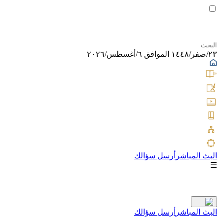
٢٣/صفر/١٤٤٨ الموافق ٦/أغسطس/٢٠٢٦
البث المباشر
أرسل سؤالك
☰
البث المباشر
أرسل سؤالك