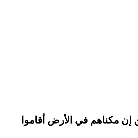
آية 36 إلى قوله تعالى {الذين إن مكناهم في الأرض أقاموا