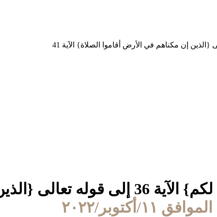
(7) من قوله تعالى {والبدن جعلناها لكم} ال