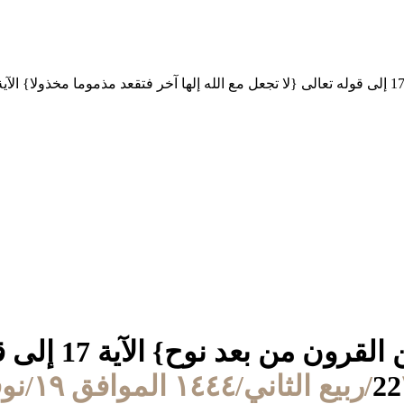
(16) من قوله تع
٢٠٢