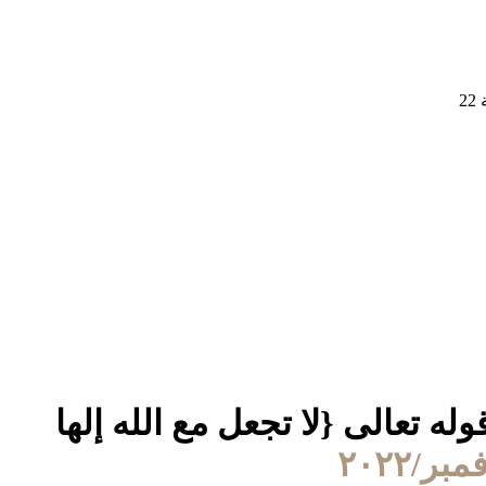
الى {وكم أهلكنا من القرون من بعد نوح} الآية 17 إلى قوله تعالى {لا تجعل مع الله إلها