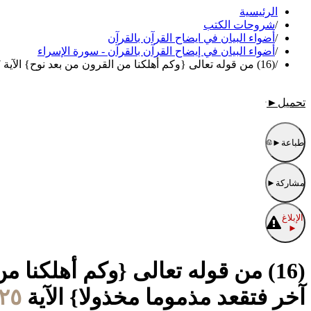
الرئيسية
/
شروحات الكتب
/
أضواء البيان في ايضاح القرآن بالقرآن
/
أضواء البيان في إيضاح القرآن بالقرآن - سورة الإسراء
/
(16) من قوله تعالى {وكم أهلكنا من القرون من بعد نوح} الآية 17 إلى قوله تعالى {لا تجعل مع الله إلها آخر فتقعد مذموما مخذولا} الآية 22
تحميل
►
طباعة
►
مشاركة
►
الإبلاغ
►
آخر فتقعد مذموما مخذولا} الآية 22
٢٥/ربيع الثاني/١٤٤٤ الموافق ١٩/نوفمبر/٢