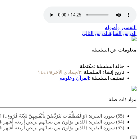
التفسير وأصوله
الدرس السابق
الدرس التالي
معلومات عن السلسلة
حالة السلسلة :
مكتملة
تاريخ إنشاء السلسلة :
٣/جمادى الآخرة/١٤٤١
تصنيف السلسلة :
القرآن وعلومه
مواد ذات صلة
(55) سورة البقرة: {وَالْمُطَلَّقَات يَتَرَبَّصْنَ بِأَنْفُسِهِنَّ ثَلَاثَةَ قُرُوءٍ..} [البقرة: 228] - المسألة الأولى
(54) سورة البقرة: {للذين يؤلون من نسائهم تربص أربعة أشهر فإن فاءوا فإن الله غفور رحيم..} [البقرة: 226] - المسألة التاسعة
(53) سورة البقرة: {للذين يؤلون من نسائهم تربص أربعة أشهر فإن فاءوا فإن الله غفور رحيم..} [البقرة: 226] - المسألة الأولى
›