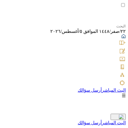
٢٢/صفر/١٤٤٨ الموافق ٥/أغسطس/٢٠٢٦
البث المباشر
أرسل سؤالك
☰
البث المباشر
أرسل سؤالك