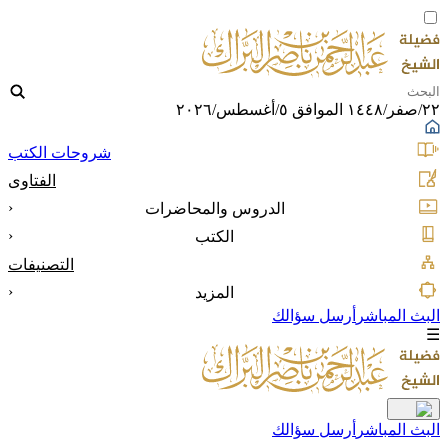
٢٢/صفر/١٤٤٨ الموافق ٥/أغسطس/٢٠٢٦
شروحات الكتب
الفتاوى
‹
الدروس والمحاضرات
‹
الكتب
التصنيفات
‹
المزيد
البث المباشر
أرسل سؤالك
☰
البث المباشر
أرسل سؤالك