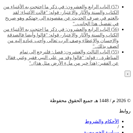
(57) الباب الرابع والعشرون: في ذكر ما احتجت به الأغنياء من
الكتاب والسنة والآثار والاعتبار- قوله: "قالت الأغنياء: لقد
بالغتم في صرف الحديث عن مقصوده إلى جهتكم وهو صريح
في تفضيل هذا الجانب.."
(56) الباب الرابع والعشرون: في ذكر ما احتجت به الأغنياء من
الكتاب والسنة والآثار والاعتبار- قوله: "قالوا وأيضا فالصدقة
والإحسان والإعطاء وصف الرب تعالى وأحب عباده إليه من
اتصف بذلك.."
(55) ‌‌الباب الثالث والعشرون: فصل: فلنرجع إلى تمام
المناظرة.. - قوله: "قالوا وقد مر على النبي فقير وغني فقال
عن الفقير: (هذا خير من ملء الأرض مثل هذا).."
›
©
2026
م /
1448
هـ جميع الحقوق محفوظة
روابط
الأحكام والشروط
/
سياسة الخصوصية