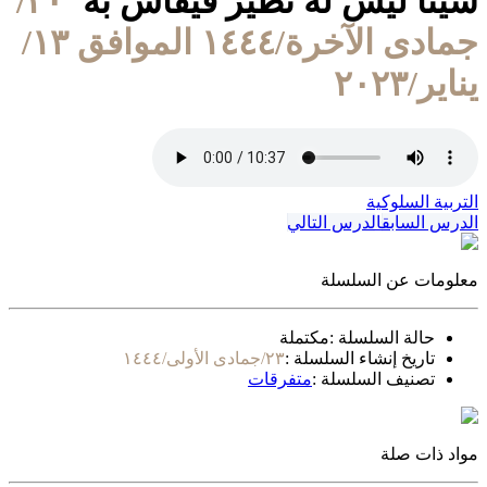
شيئا ليس له نظير فيقاس به"
٢٠/
جمادى الآخرة/١٤٤٤ الموافق ١٣/
يناير/٢٠٢٣
التربية السلوكية
الدرس السابق
الدرس التالي
معلومات عن السلسلة
حالة السلسلة :
مكتملة
تاريخ إنشاء السلسلة :
٢٣/جمادى الأولى/١٤٤٤
تصنيف السلسلة :
متفرقات
مواد ذات صلة