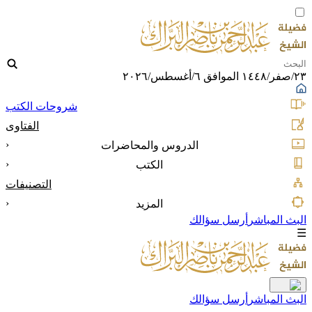
٢٣/صفر/١٤٤٨ الموافق ٦/أغسطس/٢٠٢٦
شروحات الكتب
الفتاوى
‹
الدروس والمحاضرات
‹
الكتب
التصنيفات
‹
المزيد
البث المباشر
أرسل سؤالك
☰
البث المباشر
أرسل سؤالك