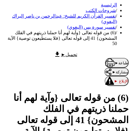
الرئيسية
/
شروحات الكتب
/
تفسير القرآن الكريم للشيخ: عبدالرحمن بن ناصر البراك
(البغوي)
/
تفسير سورة يس (البغوي)
/
(6) من قوله تعالى {وآية لهم أنا حملنا ذريتهم في الفلك
المشحون} 41 إلى قوله تعالى {فلا يستطيعون توصية} الآية
50
تحميل
►
طباعة
►
مشاركة
►
الإبلاغ
►
(6) من قوله تعالى {وآية لهم أنا
حملنا ذريتهم في الفلك
المشحون} 41 إلى قوله تعالى