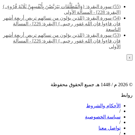
(55) سورة البقرة: {وَالْمُطَلَّقَات يَتَرَبَّصْنَ بِأَنْفُسِهِنَّ ثَلَاثَةَ قُرُوءٍ..}
[البقرة: 228] - المسألة الأولى
(54) سورة البقرة: {للذين يؤلون من نسائهم تربص أربعة أشهر
فإن فاءوا فإن الله غفور رحيم..} [البقرة: 226] - المسألة
التاسعة
(53) سورة البقرة: {للذين يؤلون من نسائهم تربص أربعة أشهر
فإن فاءوا فإن الله غفور رحيم..} [البقرة: 226] - المسألة
الأولى
›
©
2026
م /
1448
هـ جميع الحقوق محفوظة
روابط
الأحكام والشروط
/
سياسة الخصوصية
/
تواصل معنا
/