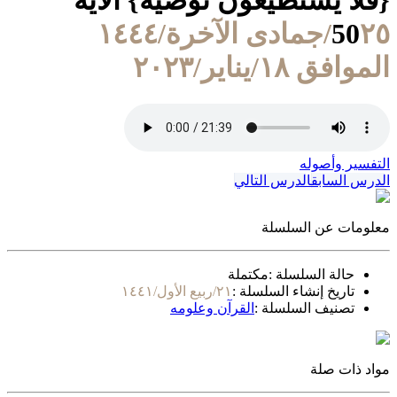
{فلا يستطيعون توصية} الآية
50
٢٥/جمادى الآخرة/١٤٤٤
الموافق ١٨/يناير/٢٠٢٣
التفسير وأصوله
الدرس السابق
الدرس التالي
معلومات عن السلسلة
حالة السلسلة :
مكتملة
تاريخ إنشاء السلسلة :
٢١/ربيع الأول/١٤٤١
تصنيف السلسلة :
القرآن وعلومه
مواد ذات صلة