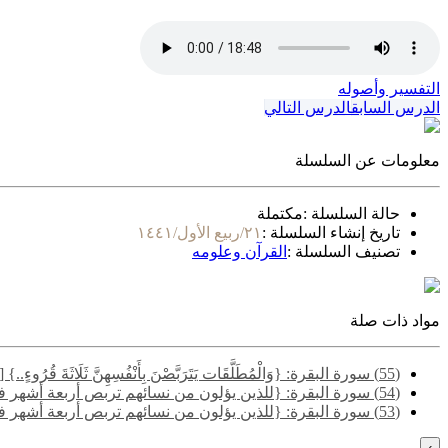
التفسير وأصوله
الدرس السابق
الدرس التالي
معلومات عن السلسلة
حالة السلسلة :
مكتملة
تاريخ إنشاء السلسلة :
٢١/ربيع الأول/١٤٤١
تصنيف السلسلة :
القرآن وعلومه
مواد ذات صلة
(55) سورة البقرة: {وَالْمُطَلَّقَات يَتَرَبَّصْنَ بِأَنْفُسِهِنَّ ثَلَاثَةَ قُرُوءٍ..} [البقرة: 228] - المسألة الأولى
(54) سورة البقرة: {للذين يؤلون من نسائهم تربص أربعة أشهر فإن فاءوا فإن الله غفور رحيم..} [البقرة: 226] - المسألة التاسعة
(53) سورة البقرة: {للذين يؤلون من نسائهم تربص أربعة أشهر فإن فاءوا فإن الله غفور رحيم..} [البقرة: 226] - المسألة الأولى
›