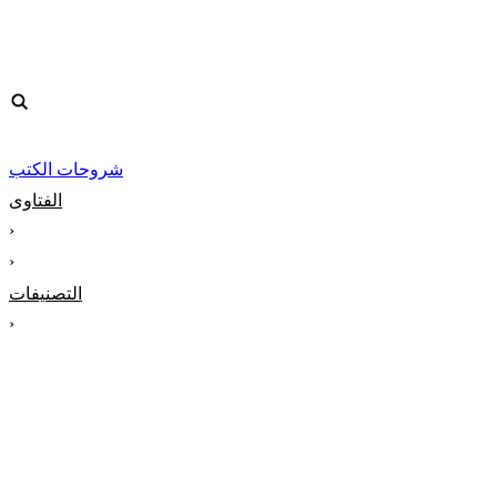
شروحات الكتب
الفتاوى
‹
‹
التصنيفات
‹