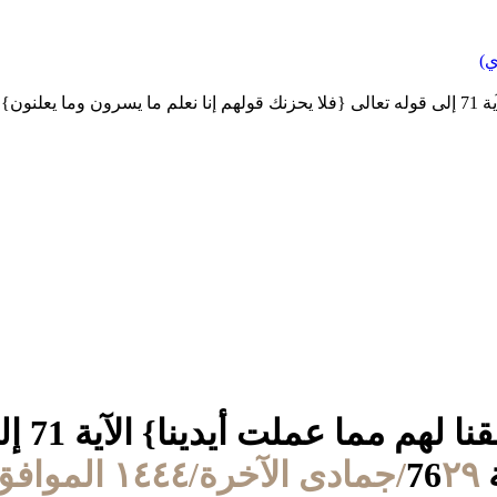
ي)
(9) من 
7
٢٩/جمادى الآخرة/١٤٤٤ الموافق ٢٢/يناير/٢٠٢٣