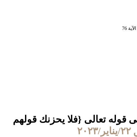
قوله تعالى {أولم يروا أنا خلقنا لهم مما عملت أيدينا} الآية 71 إلى قوله تعالى {فلا يحزنك قولهم