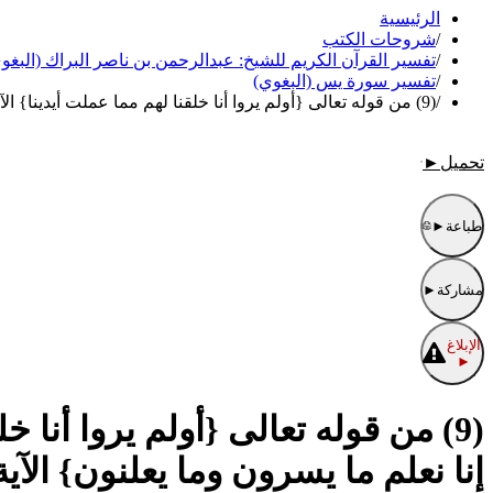
الرئيسية
/
شروحات الكتب
/
تفسير القرآن الكريم للشيخ: عبدالرحمن بن ناصر البراك (البغو
/
تفسير سورة يس (البغوي)
/
(9) من قوله تعالى {أولم يروا أنا خلقنا لهم مما عملت أيدينا} الآية 71 إلى قوله تعالى {فلا يحزنك قولهم إنا نعلم ما يسرون وما يعلنون} الآية 76
تحميل
►
طباعة
►
مشاركة
►
الإبلاغ
►
إنا نعلم ما يسرون وما يعلنون} الآية 6