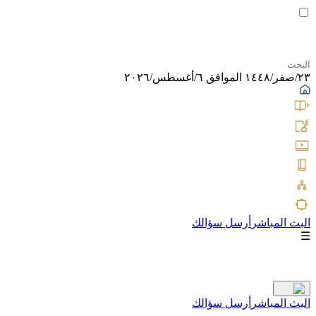
٢٣/صفر/١٤٤٨ الموافق ٦/أغسطس/٢٠٢٦
البث المباشر
أرسل سؤالك
☰
البث المباشر
أرسل سؤالك