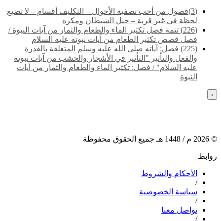
(3)فصول من أحب تصفية الأحوال – التكليف أقسام – لا تضيع
لحظة في غير قربة – حيل الشيطان ومكره
(226) تتمة فصل تكثير الماء والطعام والثمار من آيات النبوة /
فصل قصص تكثير الطعام من آيات نبوته عليه السلام
(225) فصل: آياته صلى الله عليه وسلم المتعلقة بالقدرة
والفعل والتأثير "التأثير في الأشجار والخشب من آيات نبوته
عليه السلام" / فصل: تكثير الماء والطعام والثمار من آيات
النبوة
›
©
2026
م /
1448
هـ جميع الحقوق محفوظة
روابط
الأحكام والشروط
/
سياسة الخصوصية
/
تواصل معنا
/