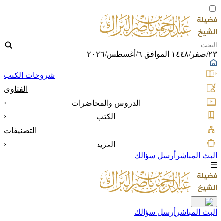
٢٣/صفر/١٤٤٨ الموافق ٦/أغسطس/٢٠٢٦
شروحات الكتب
الفتاوى
‹
الدروس والمحاضرات
‹
الكتب
التصنيفات
‹
المزيد
البث المباشر
أرسل سؤالك
☰
البث المباشر
أرسل سؤالك