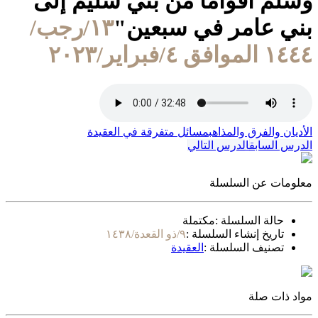
وسلم أقواما من بني سليم إلى
بني عامر في سبعين"
١٣/رجب/
١٤٤٤ الموافق ٤/فبراير/٢٠٢٣
الأديان والفرق والمذاهب
مسائل متفرقة في العقيدة
الدرس السابق
الدرس التالي
معلومات عن السلسلة
حالة السلسلة :
مكتملة
تاريخ إنشاء السلسلة :
٩/ذو القعدة/١٤٣٨
تصنيف السلسلة :
العقيدة
مواد ذات صلة