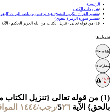
الرئيسية
/
شروحات الكتب
/
تفسير القرآن الكريم للشيخ: عبدالرحمن بن ناصر البراك (البغو
/
تفسير سورة الزمر (البغوي)
/
(1) من قوله تعالى {تنزيل الكتاب من الله العزيز الحكيم} الآية 1 إلى قوله تعالى {خلق السماوات والأرض بالحق} الآية 5
تحميل
►
طباعة
►
مشاركة
►
الإبلاغ
►
بالحق} الآية 5
٢٦/رجب/١٤٤٤ الموافق ١٧/فبراير/٢٠٢٣