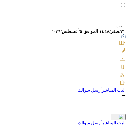
٢٢/صفر/١٤٤٨ الموافق ٥/أغسطس/٢٠٢٦
البث المباشر
أرسل سؤالك
☰
البث المباشر
أرسل سؤالك