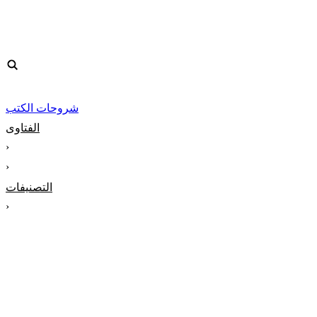
شروحات الكتب
الفتاوى
‹
‹
التصنيفات
‹