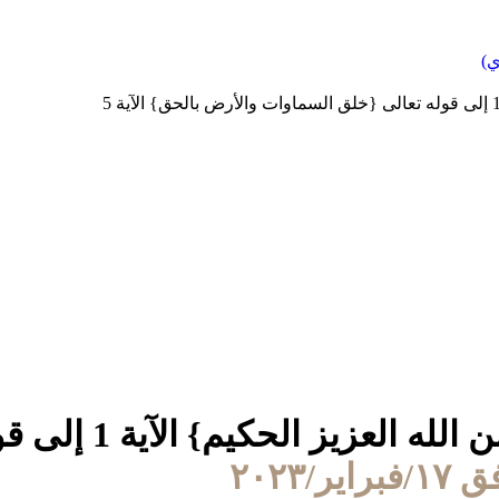
ي)
(1) من قوله تعال