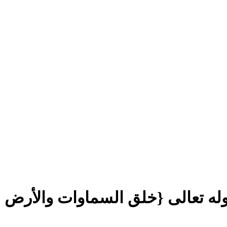
ى {تنزيل الكتاب من الله العزيز الحكيم} الآية 1 إلى قوله تعالى {خلق السماوات والأرض