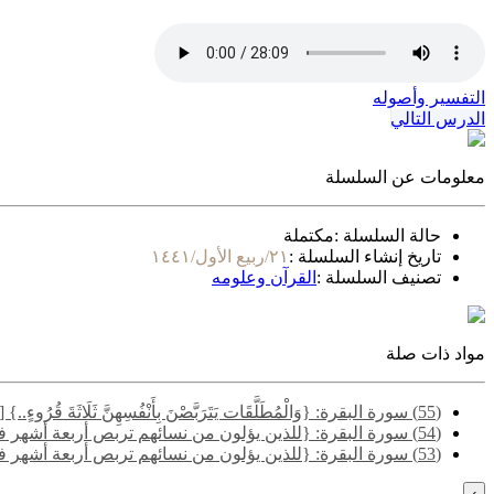
التفسير وأصوله
الدرس التالي
معلومات عن السلسلة
حالة السلسلة :
مكتملة
تاريخ إنشاء السلسلة :
٢١/ربيع الأول/١٤٤١
تصنيف السلسلة :
القرآن وعلومه
مواد ذات صلة
(55) سورة البقرة: {وَالْمُطَلَّقَات يَتَرَبَّصْنَ بِأَنْفُسِهِنَّ ثَلَاثَةَ قُرُوءٍ..} [البقرة: 228] - المسألة الأولى
(54) سورة البقرة: {للذين يؤلون من نسائهم تربص أربعة أشهر فإن فاءوا فإن الله غفور رحيم..} [البقرة: 226] - المسألة التاسعة
(53) سورة البقرة: {للذين يؤلون من نسائهم تربص أربعة أشهر فإن فاءوا فإن الله غفور رحيم..} [البقرة: 226] - المسألة الأولى
›