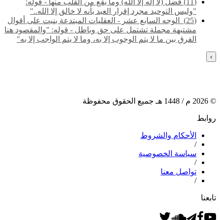
(11) فضل (لا إله إلا الله) وما يقع من القلب منها - قوله:
"وليس التوحيد مجرد إقرار العبد بأنه لا خالق إلا الله.."
(25) ‌‌ الوجه السابع عشر - العقليات المبتدعة بنيت على أقوال
مشتبهة مجملة تشتمل على حق وباطل - قوله: "والمقصود هنا
الفرق بين ما لا يتم الوجوب إلا به، وما لا يتم الواجب إلا به"
›
©
2026
م /
1448
هـ جميع الحقوق محفوظة
روابط
الأحكام والشروط
/
سياسة الخصوصية
/
تواصل معنا
/
تابعنا