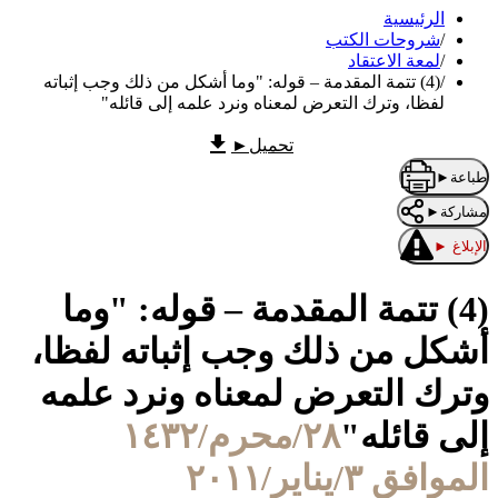
الرئيسية
/
شروحات الكتب
/
لمعة الاعتقاد
/
(4) تتمة المقدمة – قوله: "وما أشكل من ذلك وجب إثباته
لفظا، وترك التعرض لمعناه ونرد علمه إلى قائله"
تحميل
►
طباعة
►
مشاركة
►
الإبلاغ
►
(4) تتمة المقدمة – قوله: "وما
أشكل من ذلك وجب إثباته لفظا،
وترك التعرض لمعناه ونرد علمه
إلى قائله"
٢٨/محرم/١٤٣٢
الموافق ٣/يناير/٢٠١١