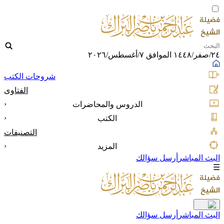
٢٤/صفر/١٤٤٨ الموافق ٧/أغسطس/٢٠٢٦
شروحات الكتب
الفتاوى
‹
الدروس والمحاضرات
‹
الكتب
التصنيفات
‹
المزيد
البث المباشر
أرسل سؤالك
☰
البث المباشر
أرسل سؤالك