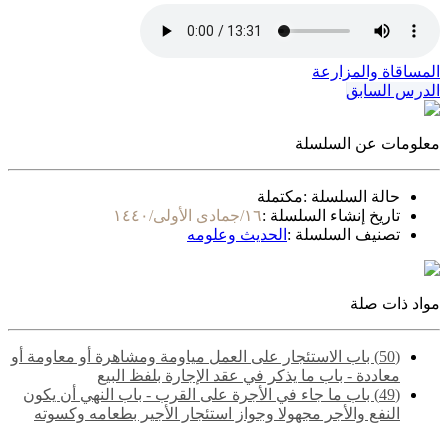
المساقاة والمزارعة
الدرس السابق
معلومات عن السلسلة
حالة السلسلة :
مكتملة
تاريخ إنشاء السلسلة :
١٦/جمادى الأولى/١٤٤٠
تصنيف السلسلة :
الحديث وعلومه
مواد ذات صلة
(50) باب الاستئجار على العمل مياومة ومشاهرة أو معاومة أو
معاددة - باب ما يذكر في عقد الإجارة بلفظ البيع
(49) باب ما جاء في الأجرة على القرب - باب النهي أن يكون
النفع والأجر مجهولا وجواز استئجار الأجير بطعامه وكسوته
.