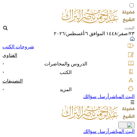
٢٣/صفر/١٤٤٨ الموافق ٦/أغسطس/٢٠٢٦
شروحات الكتب
الفتاوى
‹
الدروس والمحاضرات
‹
الكتب
التصنيفات
‹
المزيد
البث المباشر
أرسل سؤالك
☰
البث المباشر
أرسل سؤالك