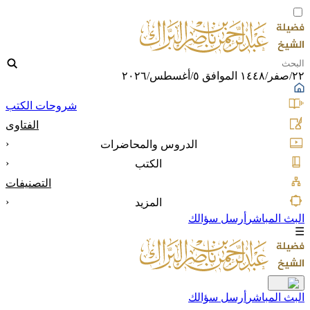
٢٢/صفر/١٤٤٨ الموافق ٥/أغسطس/٢٠٢٦
شروحات الكتب
الفتاوى
‹
الدروس والمحاضرات
‹
الكتب
التصنيفات
‹
المزيد
البث المباشر
أرسل سؤالك
☰
البث المباشر
أرسل سؤالك