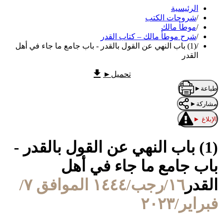
الرئيسية
/
شروحات الكتب
/
موطأ مالك
/
شرح موطأ مالك – كتاب القدر
/
(1) باب النهي عن القول بالقدر - باب جامع ما جاء في أهل
القدر
تحميل
►
طباعة
►
مشاركة
►
الإبلاغ
►
(1) باب النهي عن القول بالقدر -
باب جامع ما جاء في أهل
القدر
١٦/رجب/١٤٤٤ الموافق ٧/
فبراير/٢٠٢٣