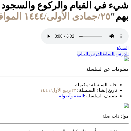
شيء في القيام والركوع والسجود 
بهم"
٢٥/جمادى الأولى/١٤٤٤ الموافق ١٩/ديسمبر/٢٠٢٢
الصلاة
الدرس السابق
الدرس التالي
معلومات عن السلسلة
حالة السلسلة :
مكتملة
تاريخ إنشاء السلسلة :
٢٣/ربيع الأول/١٤٤١
تصنيف السلسلة :
الفقه وأصوله
مواد ذات صلة