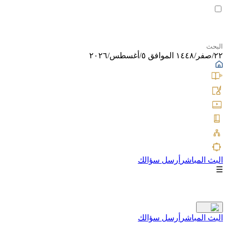
٢٢/صفر/١٤٤٨ الموافق ٥/أغسطس/٢٠٢٦
البث المباشر
أرسل سؤالك
☰
البث المباشر
أرسل سؤالك