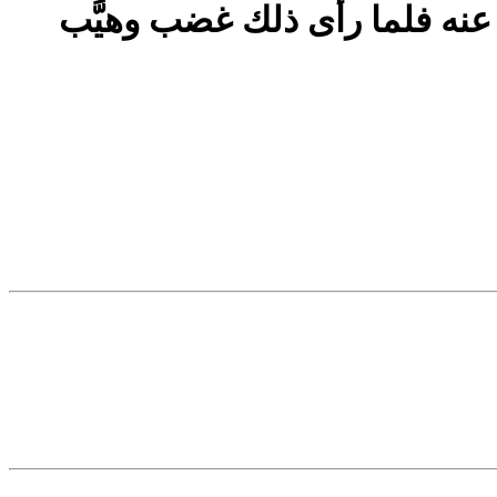
نه فلما رأى ذلك غضب وهيَّب