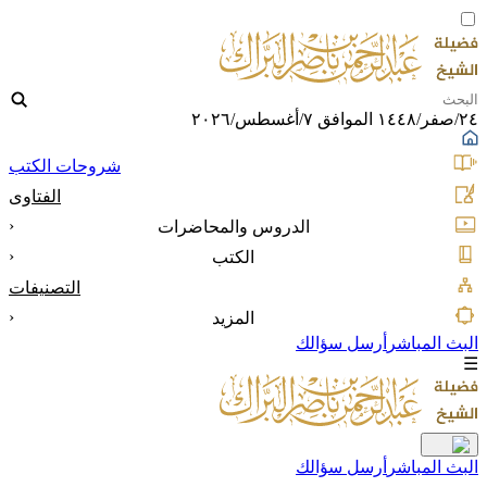
٢٤/صفر/١٤٤٨ الموافق ٧/أغسطس/٢٠٢٦
شروحات الكتب
الفتاوى
‹
الدروس والمحاضرات
‹
الكتب
التصنيفات
‹
المزيد
البث المباشر
أرسل سؤالك
☰
البث المباشر
أرسل سؤالك