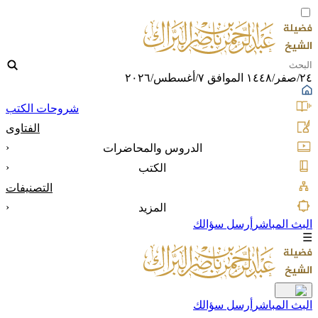
٢٤/صفر/١٤٤٨ الموافق ٧/أغسطس/٢٠٢٦
شروحات الكتب
الفتاوى
‹
الدروس والمحاضرات
‹
الكتب
التصنيفات
‹
المزيد
البث المباشر
أرسل سؤالك
☰
البث المباشر
أرسل سؤالك