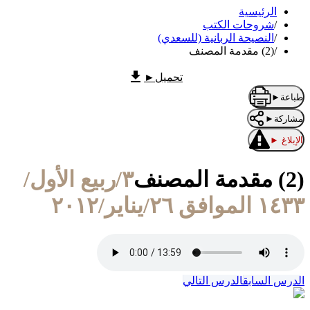
الرئيسية
/
شروحات الكتب
/
النصيحة الربانية (للسعدي)
/
(2) مقدمة المصنف
تحميل
►
طباعة
►
مشاركة
►
الإبلاغ
►
(2) مقدمة المصنف
٣/ربيع الأول/
١٤٣٣ الموافق ٢٦/يناير/٢٠١٢
الدرس السابق
الدرس التالي