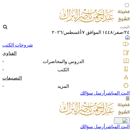
٢٤/صفر/١٤٤٨ الموافق ٧/أغسطس/٢٠٢٦
شروحات الكتب
الفتاوى
‹
الدروس والمحاضرات
‹
الكتب
التصنيفات
‹
المزيد
البث المباشر
أرسل سؤالك
☰
البث المباشر
أرسل سؤالك