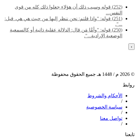
(252) قوله وسبب ذلك أن هؤلاء جعلوا ذلك كله من قوى
النفس...
(251) قوله: "وإذا قلتم: نحن ننظر إليها من حيث هي هي. قيل:
...".
(250) قوله: "وأمَّا مَن قال: الدلالة عقلية ذاتية أو كالسمعية
الوضعية الإرادية...".
›
©
2026
م /
1448
هـ جميع الحقوق محفوظة
روابط
الأحكام والشروط
/
سياسة الخصوصية
/
تواصل معنا
/
تابعنا