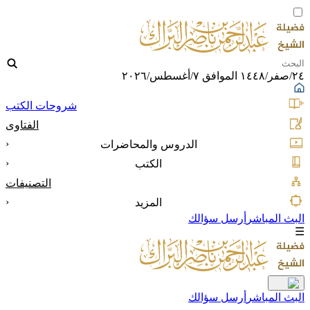
٢٤/صفر/١٤٤٨ الموافق ٧/أغسطس/٢٠٢٦
شروحات الكتب
الفتاوى
‹
الدروس والمحاضرات
‹
الكتب
التصنيفات
‹
المزيد
البث المباشر
أرسل سؤالك
☰
البث المباشر
أرسل سؤالك