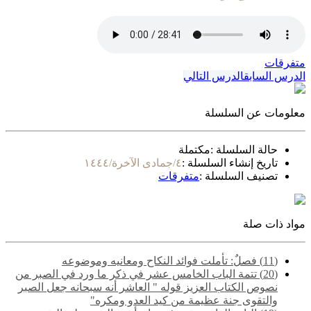
متفرقات
الدرس السابق
الدرس التالي
معلومات عن السلسلة
حالة السلسلة :
مكتملة
تاريخ إنشاء السلسلة :
٤/جمادى الآخرة/١٤٤٤
تصنيف السلسلة :
متفرقات
مواد ذات صلة
(11) فصلٌ: تأملت فوائد النكاح ومعانيه وموضوعه
(20) ‌‌تتمة الباب الخامس عشر في ذكر ما ورد في الصبر من
نصوص الكتاب العزيز قوله " العاشر أنه سبحانه جعل الصبر
والتقوى جنة عظيمة من كيد العدو ومكره"