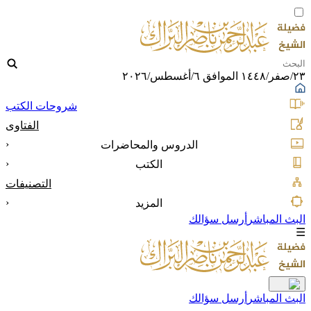
٢٣/صفر/١٤٤٨ الموافق ٦/أغسطس/٢٠٢٦
شروحات الكتب
الفتاوى
‹
الدروس والمحاضرات
‹
الكتب
التصنيفات
‹
المزيد
البث المباشر
أرسل سؤالك
☰
البث المباشر
أرسل سؤالك