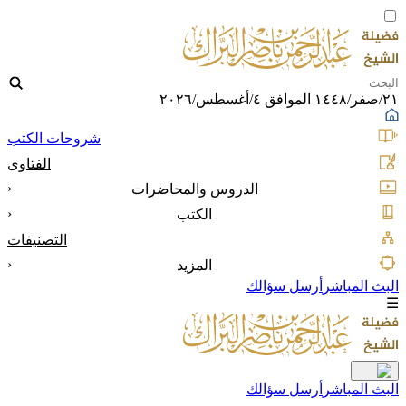
٢١/صفر/١٤٤٨ الموافق ٤/أغسطس/٢٠٢٦
شروحات الكتب
الفتاوى
‹
الدروس والمحاضرات
‹
الكتب
التصنيفات
‹
المزيد
البث المباشر
أرسل سؤالك
☰
البث المباشر
أرسل سؤالك