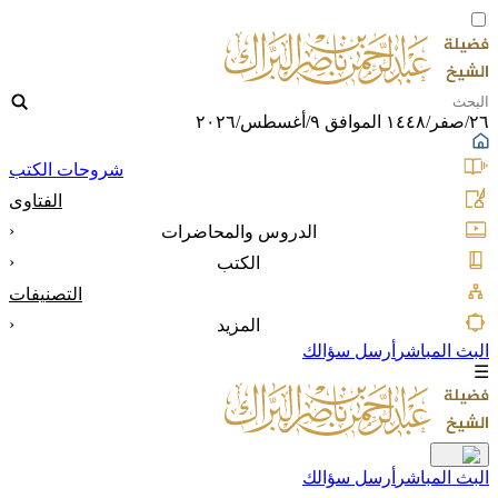
٢٦/صفر/١٤٤٨ الموافق ٩/أغسطس/٢٠٢٦
شروحات الكتب
الفتاوى
‹
الدروس والمحاضرات
‹
الكتب
التصنيفات
‹
المزيد
البث المباشر
أرسل سؤالك
☰
البث المباشر
أرسل سؤالك